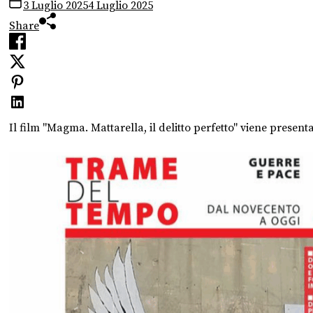
3 Luglio 2025
4 Luglio 2025
Share
Il film "Magma. Mattarella, il delitto perfetto" viene present