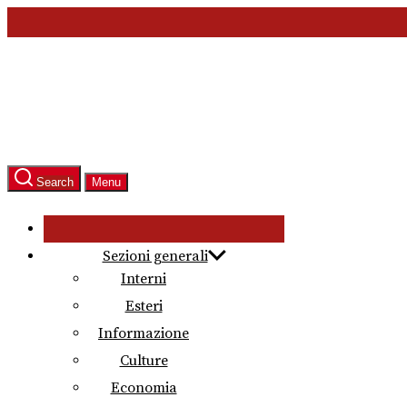
Skip
to
the
content
Search
Menu
Sezioni generali
Interni
Esteri
Informazione
Culture
Economia