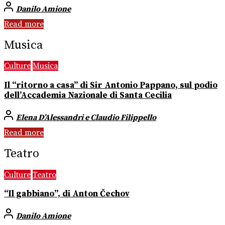
Danilo Amione
Read more
Musica
Culture
Musica
Il “ritorno a casa” di Sir Antonio Pappano, sul podio
dell’Accademia Nazionale di Santa Cecilia
Elena D’Alessandri e Claudio Filippello
Read more
Teatro
Culture
Teatro
“Il gabbiano”, di Anton Čechov
Danilo Amione