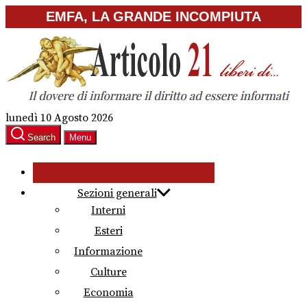
Skip
EMFA, LA GRANDE INCOMPIUTA
to
the
content
lunedì 10 Agosto 2026
Search
Menu
Sezioni generali
Interni
Esteri
Informazione
Culture
Economia