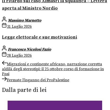
Il ritardo sul caso Almasri la squalifica – Lettera
aperta al Ministro Nordio
Massimo Marnetto
31 Luglio 2026
Legge elettorale e sue motivazioni
Francesco Nicolosi Fazio
28 Luglio 2026
Navigazione
Previous
Migrazioni e continente africano, narrazione corretta
post:
aldilà degli stereotipi: il 25 ottobre corso di formazione in
articoli
Fnsi
Next
Fermate l’inganno dei ProPalestine
post:
Dalla parte di lei