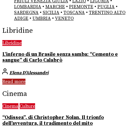
FRIULI VENEZIA GIULIA
•
LAZIO
•
LIGURIA
•
LOMBARDIA
•
MARCHE
•
PIEMONTE
•
PUGLIA
•
SARDEGNA
•
SICILIA
•
TOSCANA
•
TRENTINO ALTO
ADIGE
•
UMBRIA
•
VENETO
Libridine
Libridine
L’inferno di un Brasile senza samba: “Cemento e
sangue” di Carlo Calabrò
Elena D’Alessandri
Read more
Cinema
Cinema
Culture
“Odissea”, di Christopher Nolan. Il trionfo
dell’avventura, il tradimento del mito