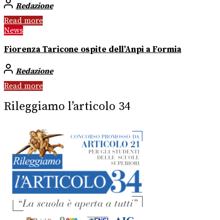
Redazione
Read more
News
Fiorenza Taricone ospite dell’Anpi a Formia
Redazione
Read more
Rileggiamo l’articolo 34