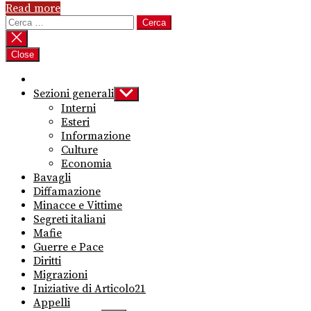
Read more
Ricerca
per:
Close
Sezioni generali
Show
sub
Interni
menu
Esteri
Informazione
Culture
Economia
Bavagli
Diffamazione
Minacce e Vittime
Segreti italiani
Mafie
Guerre e Pace
Diritti
Migrazioni
Iniziative di Articolo21
Appelli