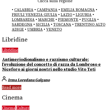
Clicca sulla regione
•
CALABRIA
•
CAMPANIA
•
EMILIA ROMAGNA
•
FRIULI VENEZIA GIULIA
•
LAZIO
•
LIGURIA
•
LOMBARDIA
•
MARCHE
•
PIEMONTE
•
PUGLIA
•
SARDEGNA
•
SICILIA
•
TOSCANA
•
TRENTINO ALTO
ADIGE
•
UMBRIA
•
VENETO
Libridine
Libridine
Antimeriodionalismo e razzismo culturale:
l’evoluzione del concetto di razza da Lombroso e
Niceforo ai giorni nostri nello studio Vito Teti
Irma Loredana Galgano
Read more
Cinema
Cinema
Culture