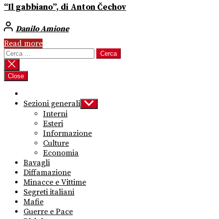
“Il gabbiano”, di Anton Čechov
Danilo Amione
Read more
Ricerca
per:
Close
Sezioni generali
Show
sub
Interni
menu
Esteri
Informazione
Culture
Economia
Bavagli
Diffamazione
Minacce e Vittime
Segreti italiani
Mafie
Guerre e Pace