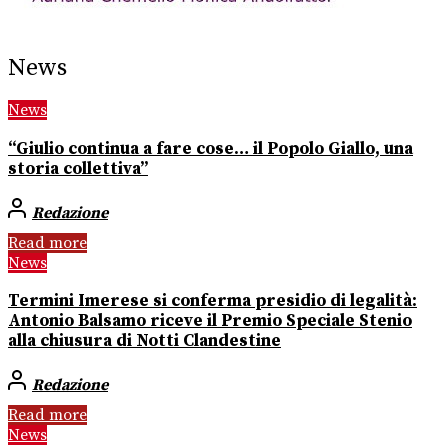
News
News
“Giulio continua a fare cose… il Popolo Giallo, una
storia collettiva”
Redazione
Read more
News
Termini Imerese si conferma presidio di legalità:
Antonio Balsamo riceve il Premio Speciale Stenio
alla chiusura di Notti Clandestine
Redazione
Read more
News