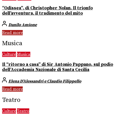
“Odissea”, di Christopher Nolan. Il trionfo
dell’avventura, il tradimento del mito
Danilo Amione
Read more
Musica
Culture
Musica
Il “ritorno a casa” di Sir Antonio Pappano, sul podio
dell’Accademia Nazionale di Santa Cecilia
Elena D’Alessandri e Claudio Filippello
Read more
Teatro
Culture
Teatro