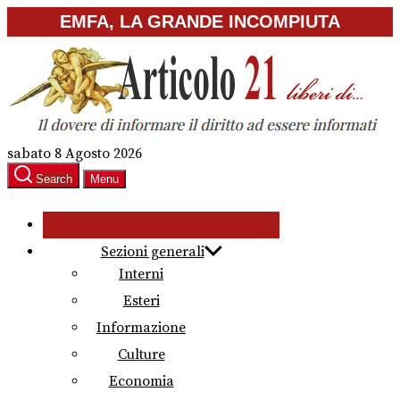
Skip
EMFA, LA GRANDE INCOMPIUTA
to
the
content
sabato 8 Agosto 2026
Search
Menu
Sezioni generali
Interni
Esteri
Informazione
Culture
Economia