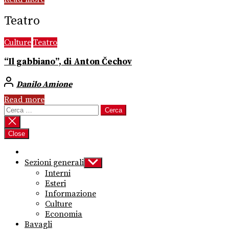
Teatro
Culture
Teatro
“Il gabbiano”, di Anton Čechov
Danilo Amione
Read more
Ricerca
per:
Close
Sezioni generali
Show
sub
Interni
menu
Esteri
Informazione
Culture
Economia
Bavagli