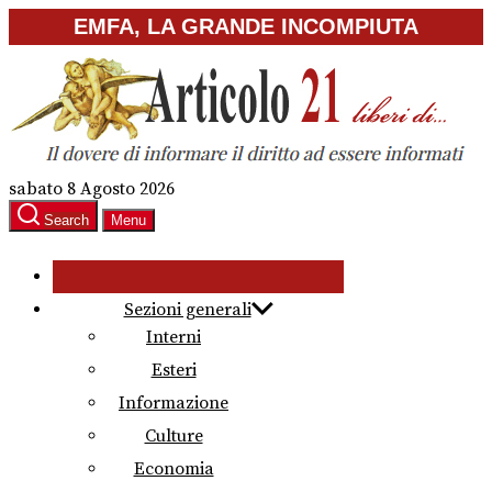
Skip
EMFA, LA GRANDE INCOMPIUTA
to
the
content
sabato 8 Agosto 2026
Search
Menu
Sezioni generali
Interni
Esteri
Informazione
Culture
Economia