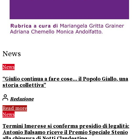
News
News
“Giulio continua a fare cose… il Popolo Giallo, una
storia collettiva”
Redazione
Read more
News
Termini Imerese si conferma presidio di legalità:
Antonio Balsamo riceve il Premio Speciale Stenio
alla chiusura di Notti Clandestine