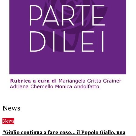
News
News
“Giulio continua a fare cose… il Popolo Giallo, una