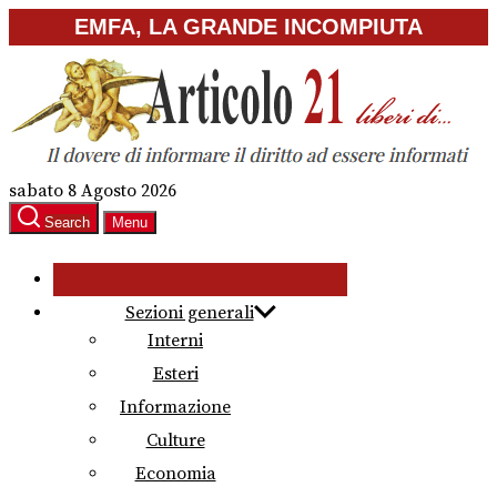
Skip
EMFA, LA GRANDE INCOMPIUTA
to
the
content
sabato 8 Agosto 2026
Search
Menu
Sezioni generali
Interni
Esteri
Informazione
Culture
Economia