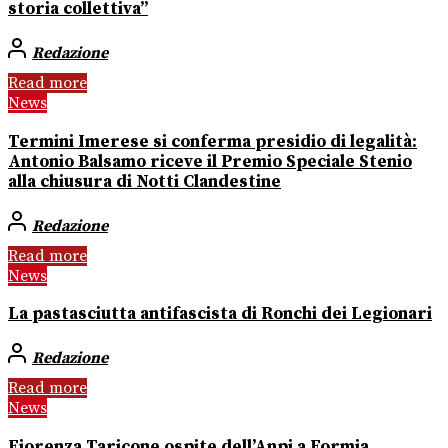
storia collettiva”
Redazione
Read more
News
Termini Imerese si conferma presidio di legalità:
Antonio Balsamo riceve il Premio Speciale Stenio
alla chiusura di Notti Clandestine
Redazione
Read more
News
La pastasciutta antifascista di Ronchi dei Legionari
Redazione
Read more
News
Fiorenza Taricone ospite dell’Anpi a Formia