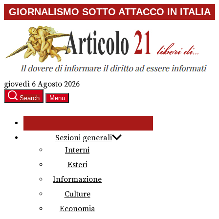
Skip
GIORNALISMO SOTTO ATTACCO IN ITALIA
to
the
content
giovedì 6 Agosto 2026
Search
Menu
Sezioni generali
Interni
Esteri
Informazione
Culture
Economia