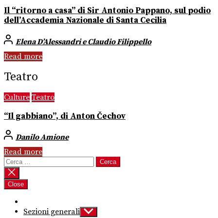
Il “ritorno a casa” di Sir Antonio Pappano, sul podio
dell’Accademia Nazionale di Santa Cecilia
Elena D’Alessandri e Claudio Filippello
Read more
Teatro
Culture
Teatro
“Il gabbiano”, di Anton Čechov
Danilo Amione
Read more
Ricerca
per:
Close
Sezioni generali
Show