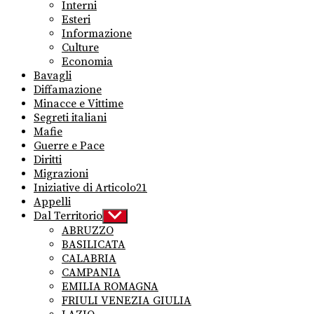
sub
Interni
menu
Esteri
Informazione
Culture
Economia
Bavagli
Diffamazione
Minacce e Vittime
Segreti italiani
Mafie
Guerre e Pace
Diritti
Migrazioni
Iniziative di Articolo21
Appelli
Dal Territorio
Show
sub
ABRUZZO
menu
BASILICATA
CALABRIA
CAMPANIA
EMILIA ROMAGNA
FRIULI VENEZIA GIULIA