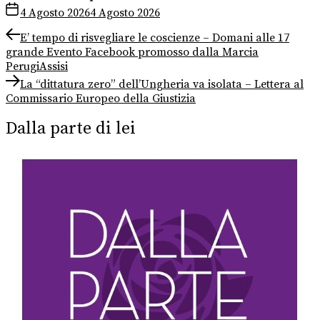
4 Agosto 2026
4 Agosto 2026
Navigazione
Previous
E’ tempo di risvegliare le coscienze – Domani alle 17
post:
grande Evento Facebook promosso dalla Marcia
articoli
PerugiAssisi
Next
La “dittatura zero” dell’Ungheria va isolata – Lettera al
post:
Commissario Europeo della Giustizia
Dalla parte di lei