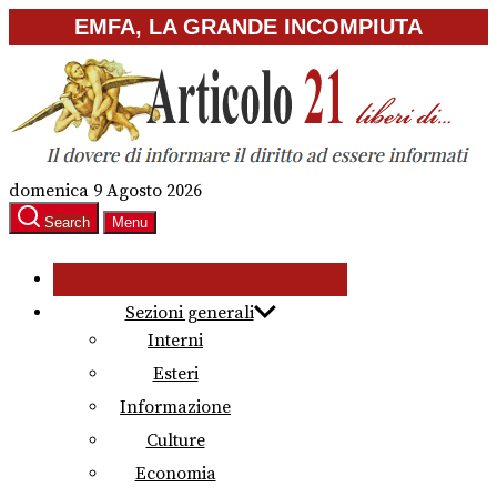
Skip
EMFA, LA GRANDE INCOMPIUTA
to
the
content
domenica 9 Agosto 2026
Search
Menu
Sezioni generali
Interni
Esteri
Informazione
Culture
Economia