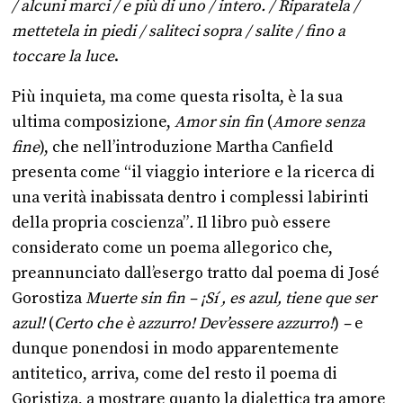
/ alcuni marci / e più di uno / intero. / Riparatela /
mettetela in piedi / saliteci sopra / salite / fino a
toccare la luce
.
Più inquieta, ma come questa risolta, è la sua
ultima composizione,
Amor sin fin
(
Amore senza
fine
), che nell’introduzione Martha Canfield
presenta come “il viaggio interiore e la ricerca di
una verità inabissata dentro i complessi labirinti
della propria coscienza”
.
Il libro può essere
considerato come un poema allegorico che,
preannunciato dall’esergo tratto dal poema di José
Gorostiza
Muerte sin fin – ¡Sí , es azul, tiene que ser
azul!
(
Certo che è azzurro! Dev’essere azzurro!
)
–
e
dunque ponendosi in modo apparentemente
antitetico, arriva, come del resto il poema di
Goristiza, a mostrare quanto la dialettica tra amore