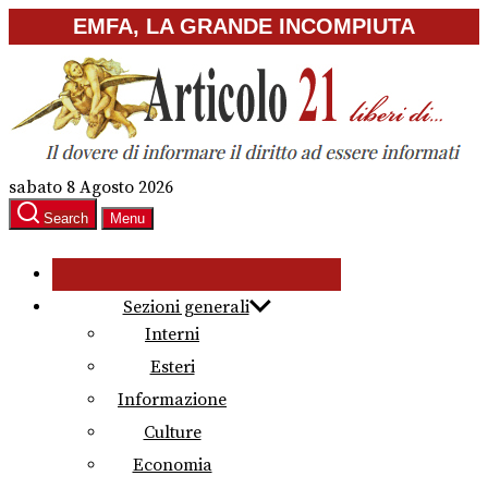
Skip
EMFA, LA GRANDE INCOMPIUTA
to
the
content
sabato 8 Agosto 2026
Search
Menu
Sezioni generali
Interni
Esteri
Informazione
Culture
Economia