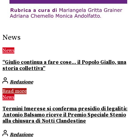
News
News
“Giulio continua a fare cose… il Popolo Giallo, una
storia collettiva”
Redazione
Read more
News
Termini Imerese si conferma presidio di legalità:
Antonio Balsamo riceve il Premio Speciale Stenio
alla chiusura di Notti Clandestine
Redazione