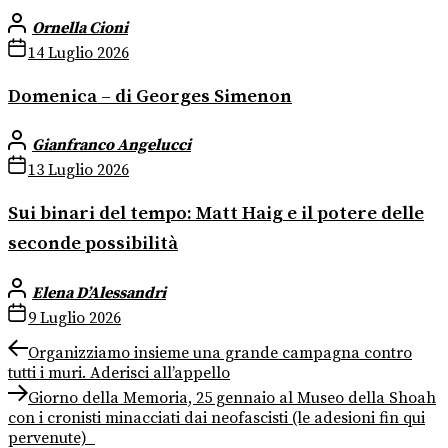
Ornella Cioni
14 Luglio 2026
Domenica – di Georges Simenon
Gianfranco Angelucci
13 Luglio 2026
Sui binari del tempo: Matt Haig e il potere delle
seconde possibilità
Elena D’Alessandri
9 Luglio 2026
Navigazione
Previous
Organizziamo insieme una grande campagna contro
post:
tutti i muri. Aderisci all’appello
articoli
Next
Giorno della Memoria, 25 gennaio al Museo della Shoah
post:
con i cronisti minacciati dai neofascisti (le adesioni fin qui
pervenute)