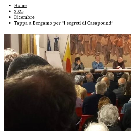
Home
2025
Dicembre
Tappa a Bergamo per “I segreti di Casapound”