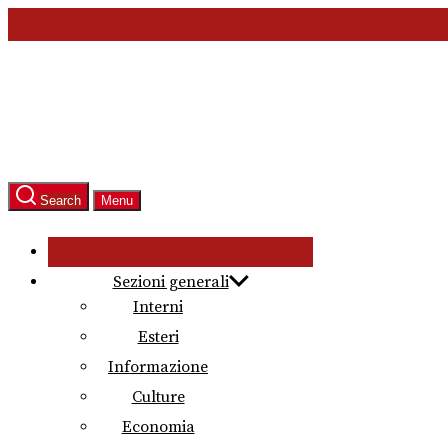
Skip
to
the
content
Search
Menu
Sezioni generali
Interni
Esteri
Informazione
Culture
Economia