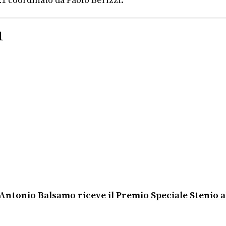
1 coordinato da Paolo Berizzi.
1
 Antonio Balsamo riceve il Premio Speciale Stenio a