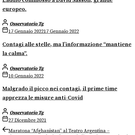
L’addio commosso a David Sassoli, grande
europeo.
Osservatorio Tg
17 Gennaio 2022
17 Gennaio 2022
Contagi alle stelle, ma l’informazione “mantiene
la calma”.
Osservatorio Tg
10 Gennaio 2022
Malgrado il picco nei contagi, il prime time
apprezza le misure anti-Covid
Osservatorio Tg
27 Dicembre 2021
Navigazione
Previous
Maratona “Afghanistan” al Teatro Argentina –