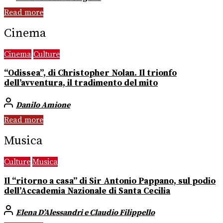
Read more
Cinema
Cinema
Culture
“Odissea”, di Christopher Nolan. Il trionfo
dell’avventura, il tradimento del mito
Danilo Amione
Read more
Musica
Culture
Musica
Il “ritorno a casa” di Sir Antonio Pappano, sul podio
dell’Accademia Nazionale di Santa Cecilia
Elena D’Alessandri e Claudio Filippello