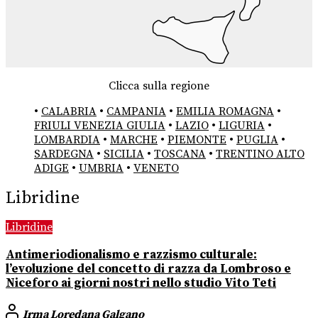
Clicca sulla regione
•
CALABRIA
•
CAMPANIA
•
EMILIA ROMAGNA
•
FRIULI VENEZIA GIULIA
•
LAZIO
•
LIGURIA
•
LOMBARDIA
•
MARCHE
•
PIEMONTE
•
PUGLIA
•
SARDEGNA
•
SICILIA
•
TOSCANA
•
TRENTINO ALTO
ADIGE
•
UMBRIA
•
VENETO
Libridine
Libridine
Antimeriodionalismo e razzismo culturale:
l’evoluzione del concetto di razza da Lombroso e
Niceforo ai giorni nostri nello studio Vito Teti
Irma Loredana Galgano