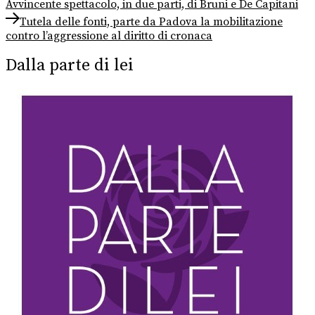
post:
Avvincente spettacolo, in due parti, di Bruni e De Capitani
articoli
Next
Tutela delle fonti, parte da Padova la mobilitazione
post:
contro l’aggressione al diritto di cronaca
Dalla parte di lei