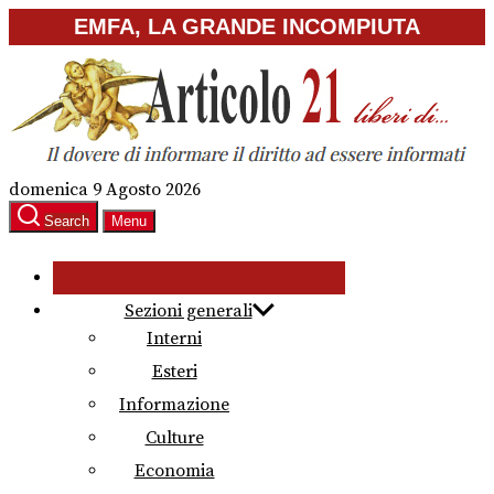
Skip
EMFA, LA GRANDE INCOMPIUTA
to
the
content
domenica 9 Agosto 2026
Search
Menu
Sezioni generali
Interni
Esteri
Informazione
Culture
Economia