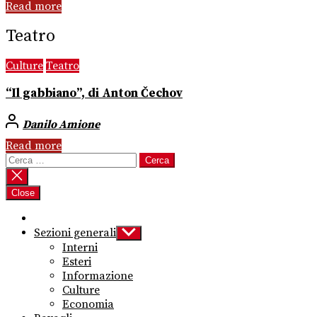
Read more
Teatro
Culture
Teatro
“Il gabbiano”, di Anton Čechov
Danilo Amione
Read more
Ricerca
per:
Close
Sezioni generali
Show
sub
Interni
menu
Esteri
Informazione
Culture
Economia