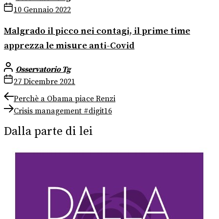
10 Gennaio 2022
Malgrado il picco nei contagi, il prime time
apprezza le misure anti-Covid
Osservatorio Tg
27 Dicembre 2021
Navigazione
Previous
Perchè a Obama piace Renzi
post:
Next
articoli
Crisis management #digit16
post:
Dalla parte di lei