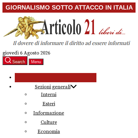
Skip
GIORNALISMO SOTTO ATTACCO IN ITALIA
to
the
content
giovedì 6 Agosto 2026
Search
Menu
Sezioni generali
Interni
Esteri
Informazione
Culture
Economia