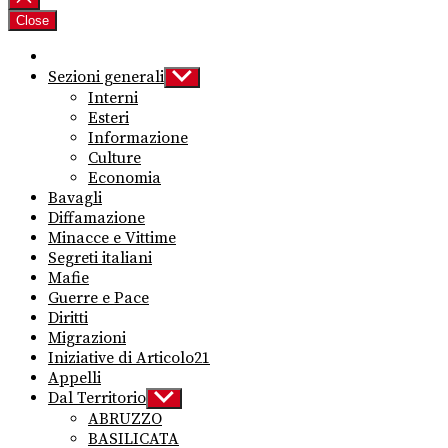
Close
Sezioni generali
Show
sub
Interni
menu
Esteri
Informazione
Culture
Economia
Bavagli
Diffamazione
Minacce e Vittime
Segreti italiani
Mafie
Guerre e Pace
Diritti
Migrazioni
Iniziative di Articolo21
Appelli
Dal Territorio
Show
sub
ABRUZZO
menu
BASILICATA