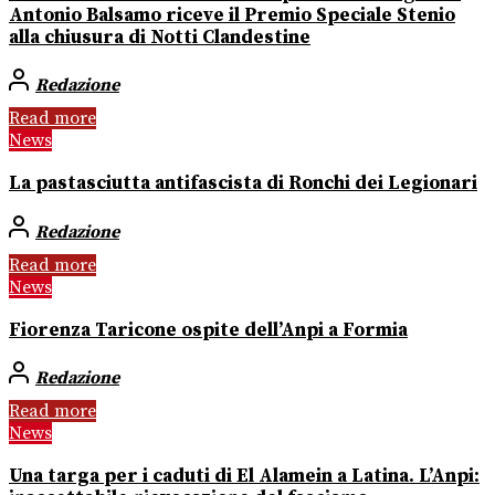
Antonio Balsamo riceve il Premio Speciale Stenio
alla chiusura di Notti Clandestine
Redazione
Read more
News
La pastasciutta antifascista di Ronchi dei Legionari
Redazione
Read more
News
Fiorenza Taricone ospite dell’Anpi a Formia
Redazione
Read more
News
Una targa per i caduti di El Alamein a Latina. L’Anpi: