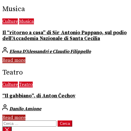
Musica
Culture
Musica
Il “ritorno a casa” di Sir Antonio Pappano, sul podio
dell’Accademia Nazionale di Santa Cecilia
Elena D’Alessandri e Claudio Filippello
Read more
Teatro
Culture
Teatro
“Il gabbiano”, di Anton Čechov
Danilo Amione
Read more
Ricerca
per: