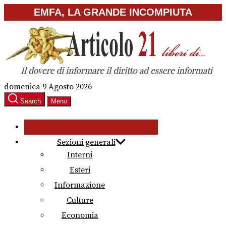
Skip
EMFA, LA GRANDE INCOMPIUTA
to
the
content
domenica 9 Agosto 2026
Search
Menu
Sezioni generali
Interni
Esteri
Informazione
Culture
Economia