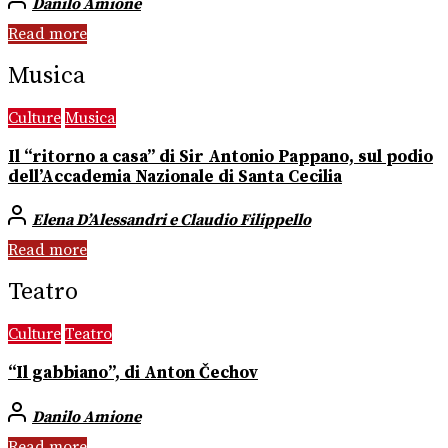
Danilo Amione
Read more
Musica
Culture
Musica
Il “ritorno a casa” di Sir Antonio Pappano, sul podio
dell’Accademia Nazionale di Santa Cecilia
Elena D’Alessandri e Claudio Filippello
Read more
Teatro
Culture
Teatro
“Il gabbiano”, di Anton Čechov
Danilo Amione
Read more