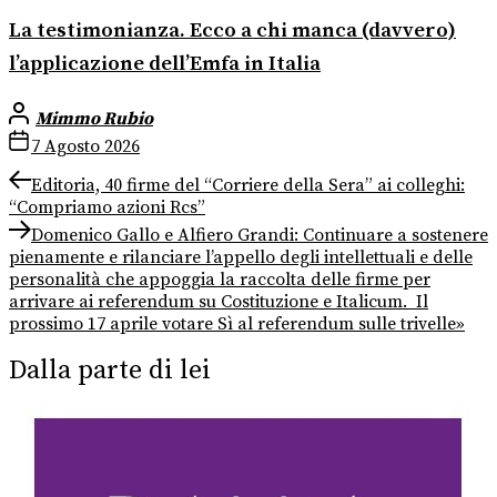
La testimonianza. Ecco a chi manca (davvero)
l’applicazione dell’Emfa in Italia
Mimmo Rubio
7 Agosto 2026
Navigazione
Previous
Editoria, 40 firme del “Corriere della Sera” ai colleghi:
post:
“Compriamo azioni Rcs”
articoli
Next
Domenico Gallo e Alfiero Grandi: Continuare a sostenere
post:
pienamente e rilanciare l’appello degli intellettuali e delle
personalità che appoggia la raccolta delle firme per
arrivare ai referendum su Costituzione e Italicum. Il
prossimo 17 aprile votare Sì al referendum sulle trivelle»
Dalla parte di lei