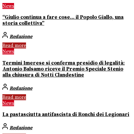
News
“Giulio continua a fare cose… il Popolo Giallo, una
storia collettiva”
Redazione
Read more
News
Termini Imerese si conferma presidio di legalità:
Antonio Balsamo riceve il Premio Speciale Stenio
alla chiusura di Notti Clandestine
Redazione
Read more
News
La pastasciutta antifascista di Ronchi dei Legionari
Redazione