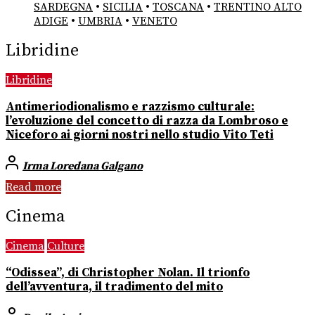
SARDEGNA
•
SICILIA
•
TOSCANA
•
TRENTINO ALTO
ADIGE
•
UMBRIA
•
VENETO
Libridine
Libridine
Antimeriodionalismo e razzismo culturale:
l’evoluzione del concetto di razza da Lombroso e
Niceforo ai giorni nostri nello studio Vito Teti
Irma Loredana Galgano
Read more
Cinema
Cinema
Culture
“Odissea”, di Christopher Nolan. Il trionfo
dell’avventura, il tradimento del mito