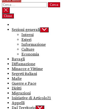
Ricerca
per:
Close
Sezioni generali
Show
sub
Interni
menu
Esteri
Informazione
Culture
Economia
Bavagli
Diffamazione
Minacce e Vittime
Segreti italiani
Mafie
Guerre e Pace
Diritti
Migrazioni
Iniziative di Articolo21
Appelli
Dal Territorio
Show