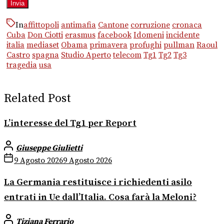
In
affittopoli
antimafia
Cantone
corruzione
cronaca
Cuba
Don Ciotti
erasmus
facebook
Idomeni
incidente
italia
mediaset
Obama
primavera
profughi
pullman
Raoul
Castro
spagna
Studio Aperto
telecom
Tg1
Tg2
Tg3
tragedia
usa
Related Post
L’interesse del Tg1 per Report
Giuseppe Giulietti
9 Agosto 2026
9 Agosto 2026
La Germania restituisce i richiedenti asilo
entrati in Ue dall’Italia. Cosa farà la Meloni?
Tiziana Ferrario