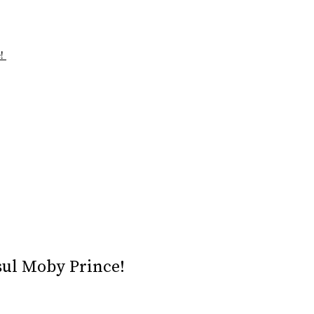
e!
sul Moby Prince!