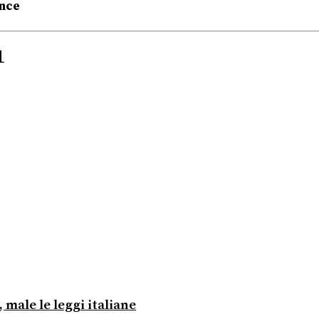
ince
1
male le leggi italiane