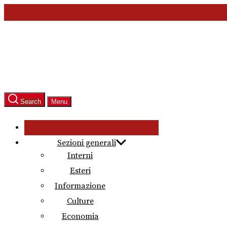
Skip
to
the
content
Search
Menu
Sezioni generali
Interni
Esteri
Informazione
Culture
Economia