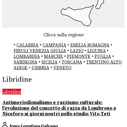
Clicca sulla regione
•
CALABRIA
•
CAMPANIA
•
EMILIA ROMAGNA
•
FRIULI VENEZIA GIULIA
•
LAZIO
•
LIGURIA
•
LOMBARDIA
•
MARCHE
•
PIEMONTE
•
PUGLIA
•
SARDEGNA
•
SICILIA
•
TOSCANA
•
TRENTINO ALTO
ADIGE
•
UMBRIA
•
VENETO
Libridine
Libridine
Antimeriodionalismo e razzismo culturale:
l’evoluzione del concetto di razza da Lombroso e
Niceforo ai giorni nostri nello studio Vito Teti
Irma Loredana Galgano