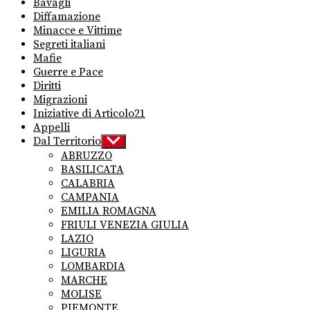
Bavagli
Diffamazione
Minacce e Vittime
Segreti italiani
Mafie
Guerre e Pace
Diritti
Migrazioni
Iniziative di Articolo21
Appelli
Dal Territorio
Show
sub
ABRUZZO
menu
BASILICATA
CALABRIA
CAMPANIA
EMILIA ROMAGNA
FRIULI VENEZIA GIULIA
LAZIO
LIGURIA
LOMBARDIA
MARCHE
MOLISE
PIEMONTE