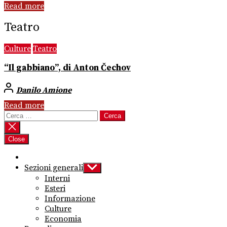
Read more
Teatro
Culture
Teatro
“Il gabbiano”, di Anton Čechov
Danilo Amione
Read more
Ricerca
per:
Close
Sezioni generali
Show
sub
Interni
menu
Esteri
Informazione
Culture
Economia