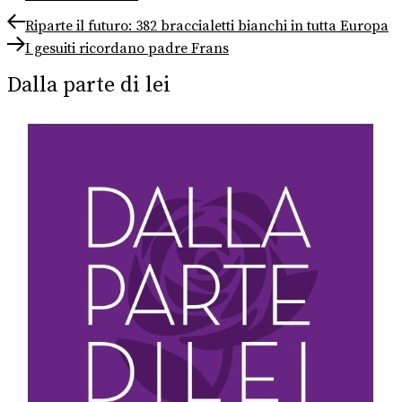
Navigazione
Previous
Riparte il futuro: 382 braccialetti bianchi in tutta Europa
post:
Next
articoli
I gesuiti ricordano padre Frans
post:
Dalla parte di lei