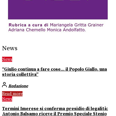
News
News
“Giulio continua a fare cose… il Popolo Giallo, una
storia collettiva”
Redazione
Read more
News
Termini Imerese si conferma presidio di legalità:
Antonio Balsamo riceve il Premio Speciale Stenio