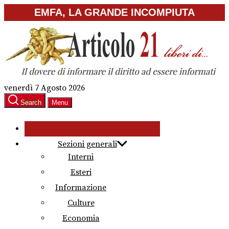
Skip
EMFA, LA GRANDE INCOMPIUTA
to
the
content
venerdì 7 Agosto 2026
Search
Menu
Sezioni generali
Interni
Esteri
Informazione
Culture
Economia