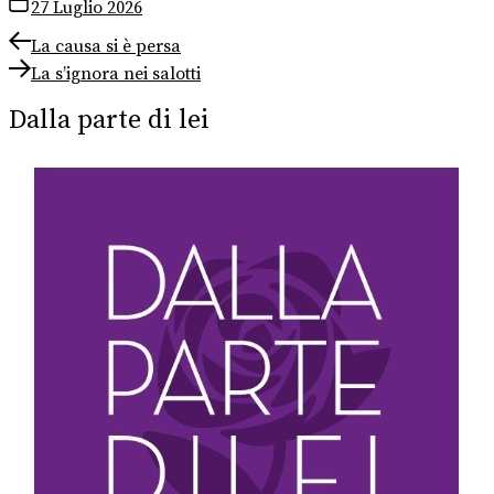
27 Luglio 2026
Navigazione
Previous
La causa si è persa
post:
Next
articoli
La s’ignora nei salotti
post:
Dalla parte di lei