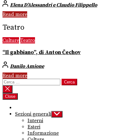
Elena D’Alessandri e Claudio Filippello
Read more
Teatro
Culture
Teatro
“Il gabbiano”, di Anton Čechov
Danilo Amione
Read more
Ricerca
per:
Close
Sezioni generali
Show
sub
Interni
menu
Esteri
Informazione
Culture