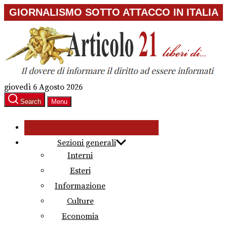
Skip
GIORNALISMO SOTTO ATTACCO IN ITALIA
to
the
content
giovedì 6 Agosto 2026
Search
Menu
Sezioni generali
Interni
Esteri
Informazione
Culture
Economia