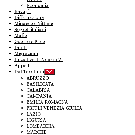
Economia
Bavagli
Diffamazione
Minacce e Vittime
Segreti italiani
Mafie
Guerre e Pace
Diritti
Migrazioni
Iniziative di Articolo21
Appelli
Dal Territorio
Show
sub
ABRUZZO
menu
BASILICATA
CALABRIA
CAMPANIA
EMILIA ROMAGNA
FRIULI VENEZIA GIULIA
LAZIO
LIGURIA
LOMBARDIA
MARCHE