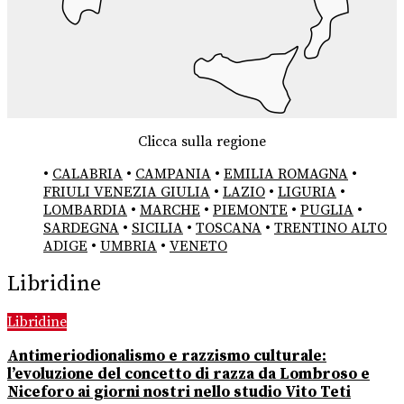
Clicca sulla regione
•
CALABRIA
•
CAMPANIA
•
EMILIA ROMAGNA
•
FRIULI VENEZIA GIULIA
•
LAZIO
•
LIGURIA
•
LOMBARDIA
•
MARCHE
•
PIEMONTE
•
PUGLIA
•
SARDEGNA
•
SICILIA
•
TOSCANA
•
TRENTINO ALTO
ADIGE
•
UMBRIA
•
VENETO
Libridine
Libridine
Antimeriodionalismo e razzismo culturale:
l’evoluzione del concetto di razza da Lombroso e
Niceforo ai giorni nostri nello studio Vito Teti