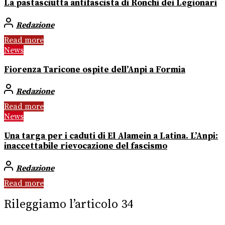
La pastasciutta antifascista di Ronchi dei Legionari
Redazione
Read more
News
Fiorenza Taricone ospite dell’Anpi a Formia
Redazione
Read more
News
Una targa per i caduti di El Alamein a Latina. L’Anpi:
inaccettabile rievocazione del fascismo
Redazione
Read more
Rileggiamo l’articolo 34