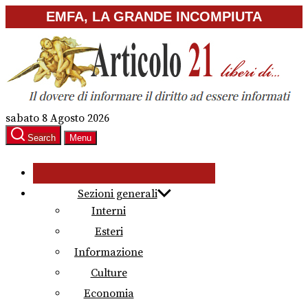
Skip
EMFA, LA GRANDE INCOMPIUTA
to
the
content
sabato 8 Agosto 2026
Search
Menu
Sezioni generali
Interni
Esteri
Informazione
Culture
Economia