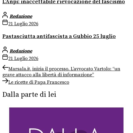
L’Anpi: inaccettabile rievocazione del fascismo
Redazione
21 Luglio 2026
Pastasciutta antifascista a Gubbio 25 luglio
Redazione
21 Luglio 2026
Navigazione
Previous
Marsala.it, inizia il processo. L’avvocato Vartolo: “un
post:
grave attacco alla libertà di informazione”
articoli
Next
Le ricette di Papa Francesco
post:
Dalla parte di lei