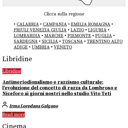
Clicca sulla regione
•
CALABRIA
•
CAMPANIA
•
EMILIA ROMAGNA
•
FRIULI VENEZIA GIULIA
•
LAZIO
•
LIGURIA
•
LOMBARDIA
•
MARCHE
•
PIEMONTE
•
PUGLIA
•
SARDEGNA
•
SICILIA
•
TOSCANA
•
TRENTINO ALTO
ADIGE
•
UMBRIA
•
VENETO
Libridine
Libridine
Antimeriodionalismo e razzismo culturale:
l’evoluzione del concetto di razza da Lombroso e
Niceforo ai giorni nostri nello studio Vito Teti
Irma Loredana Galgano
Read more
Cinema