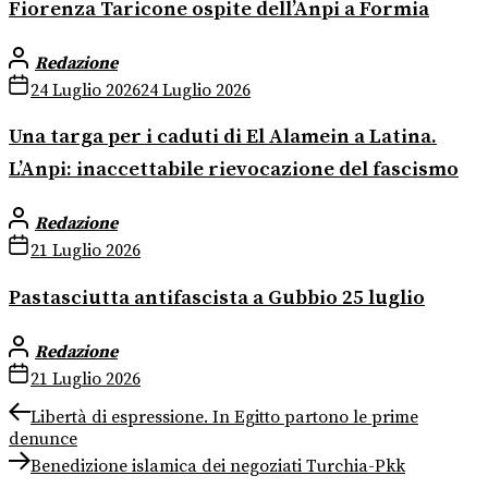
Fiorenza Taricone ospite dell’Anpi a Formia
Redazione
24 Luglio 2026
24 Luglio 2026
Una targa per i caduti di El Alamein a Latina.
L’Anpi: inaccettabile rievocazione del fascismo
Redazione
21 Luglio 2026
Pastasciutta antifascista a Gubbio 25 luglio
Redazione
21 Luglio 2026
Navigazione
Previous
Libertà di espressione. In Egitto partono le prime
post:
denunce
articoli
Next
Benedizione islamica dei negoziati Turchia-Pkk
post: