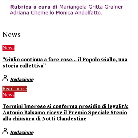
News
News
“Giulio continua a fare cose… il Popolo Giallo, una
storia collettiva”
Redazione
Read more
News
Termini Imerese si conferma presidio di legalità:
Antonio Balsamo riceve il Premio Speciale Stenio
alla chiusura di Notti Clandestine
Redazione