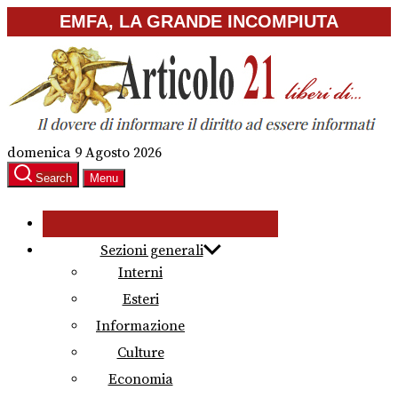
Skip
EMFA, LA GRANDE INCOMPIUTA
to
the
content
domenica 9 Agosto 2026
Search
Menu
Sezioni generali
Interni
Esteri
Informazione
Culture
Economia