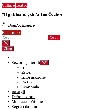
Culture
Teatro
“Il gabbiano”, di Anton Čechov
Danilo Amione
Read more
Ricerca
per:
Close
Sezioni generali
Show
sub
Interni
menu
Esteri
Informazione
Culture
Economia
Bavagli
Diffamazione
Minacce e Vittime
Segreti italiani