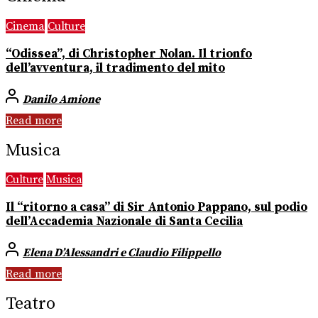
Cinema
Culture
“Odissea”, di Christopher Nolan. Il trionfo
dell’avventura, il tradimento del mito
Danilo Amione
Read more
Musica
Culture
Musica
Il “ritorno a casa” di Sir Antonio Pappano, sul podio
dell’Accademia Nazionale di Santa Cecilia
Elena D’Alessandri e Claudio Filippello
Read more
Teatro