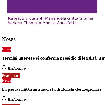
News
News
Termini Imerese si conferma presidio di legalità: Ant
Redazione
Read more
News
La pastasciutta antifascista di Ronchi dei Legionari
Redazione