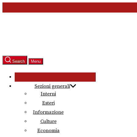
Skip
to
the
content
Search
Menu
Sezioni generali
Interni
Esteri
Informazione
Culture
Economia