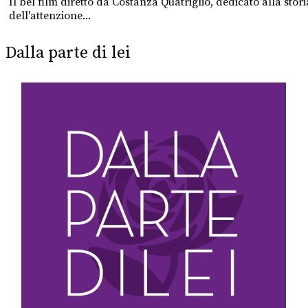
Il bel film diretto da Costanza Quatriglio, dedicato alla st
dell'attenzione...
Dalla parte di lei