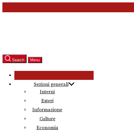
Skip
to
the
content
Search
Menu
Sezioni generali
Interni
Esteri
Informazione
Culture
Economia