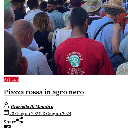
Articoli
Piazza rossa in agro nero
Graziella Di Mambro
23 Giugno 2024
23 Giugno 2024
Share