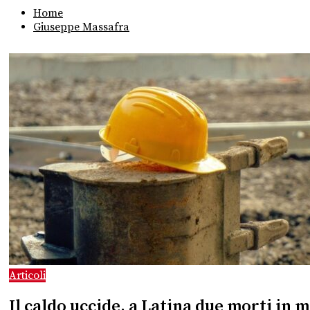
Home
Giuseppe Massafra
Articoli
Il caldo uccide, a Latina due morti in m