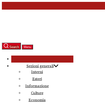
Skip
to
the
content
Search
Menu
Sezioni generali
Interni
Esteri
Informazione
Culture
Economia