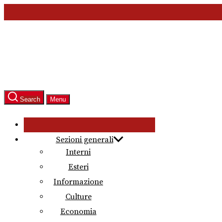
Skip
to
the
content
Search
Menu
Sezioni generali
Interni
Esteri
Informazione
Culture
Economia