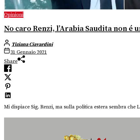
Opinioni
No caro Renzi, l’Arabia Saudita non
Tiziana Ciavardini
31 Gennaio 2021
Share
Mi dispiace Sig. Renzi, ma sulla politica estera sembra che 