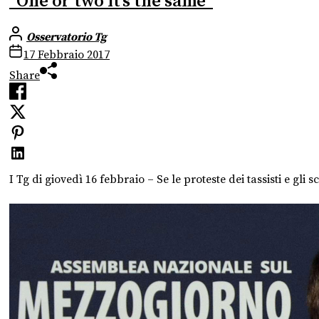
“One or two it’s the same”
Osservatorio Tg
17 Febbraio 2017
Share
I Tg di giovedì 16 febbraio – Se le proteste dei tassisti e gli 