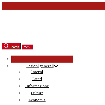
Skip
to
the
content
Search
Menu
Sezioni generali
Interni
Esteri
Informazione
Culture
Economia