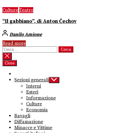
Culture
Teatro
“Il gabbiano”, di Anton Čechov
Danilo Amione
Read more
Ricerca
per:
Close
Sezioni generali
Show
sub
Interni
menu
Esteri
Informazione
Culture
Economia
Bavagli
Diffamazione
Minacce e Vittime