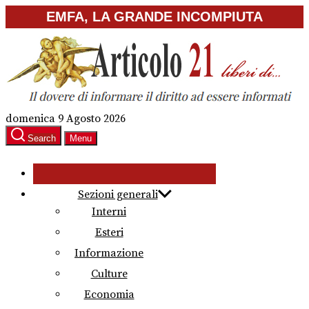
Skip
EMFA, LA GRANDE INCOMPIUTA
to
the
content
domenica 9 Agosto 2026
Search
Menu
Sezioni generali
Interni
Esteri
Informazione
Culture
Economia