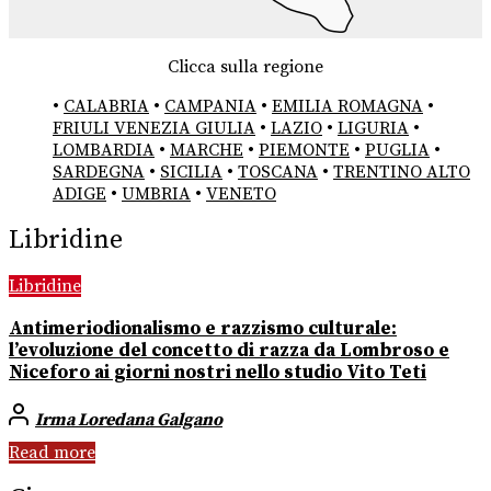
Clicca sulla regione
•
CALABRIA
•
CAMPANIA
•
EMILIA ROMAGNA
•
FRIULI VENEZIA GIULIA
•
LAZIO
•
LIGURIA
•
LOMBARDIA
•
MARCHE
•
PIEMONTE
•
PUGLIA
•
SARDEGNA
•
SICILIA
•
TOSCANA
•
TRENTINO ALTO
ADIGE
•
UMBRIA
•
VENETO
Libridine
Libridine
Antimeriodionalismo e razzismo culturale:
l’evoluzione del concetto di razza da Lombroso e
Niceforo ai giorni nostri nello studio Vito Teti
Irma Loredana Galgano
Read more