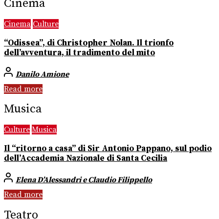
Cinema
Cinema
Culture
“Odissea”, di Christopher Nolan. Il trionfo
dell’avventura, il tradimento del mito
Danilo Amione
Read more
Musica
Culture
Musica
Il “ritorno a casa” di Sir Antonio Pappano, sul podio
dell’Accademia Nazionale di Santa Cecilia
Elena D’Alessandri e Claudio Filippello
Read more
Teatro