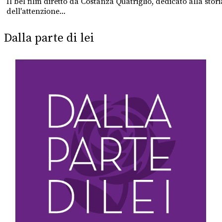
Il bel film diretto da Costanza Quatriglio, dedicato alla st
dell'attenzione...
Dalla parte di lei