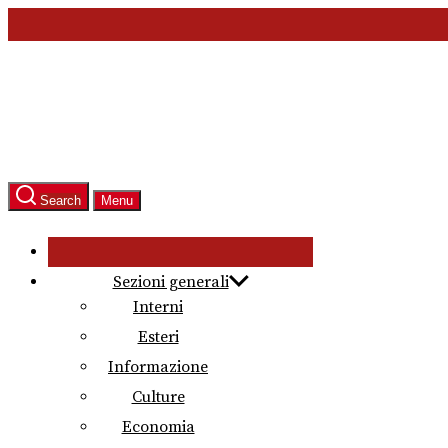
Skip
to
the
content
Search
Menu
Sezioni generali
Interni
Esteri
Informazione
Culture
Economia