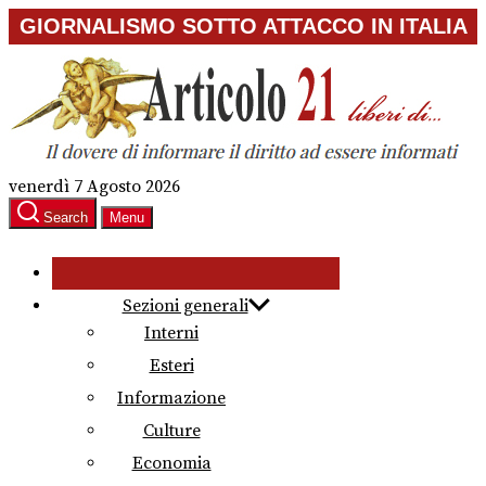
Skip
GIORNALISMO SOTTO ATTACCO IN ITALIA
to
the
content
venerdì 7 Agosto 2026
Search
Menu
Sezioni generali
Interni
Esteri
Informazione
Culture
Economia