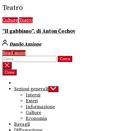
Teatro
Culture
Teatro
“Il gabbiano”, di Anton Čechov
Danilo Amione
Read more
Ricerca
per:
Close
Sezioni generali
Show
sub
Interni
menu
Esteri
Informazione
Culture
Economia
Bavagli
Diffamazione