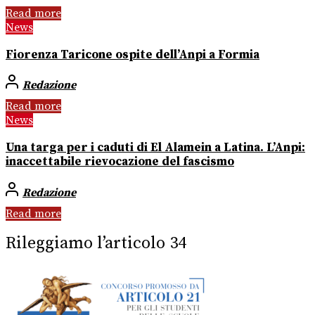
Read more
News
Fiorenza Taricone ospite dell’Anpi a Formia
Redazione
Read more
News
Una targa per i caduti di El Alamein a Latina. L’Anpi:
inaccettabile rievocazione del fascismo
Redazione
Read more
Rileggiamo l’articolo 34