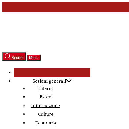
Skip
to
the
content
Search
Menu
Sezioni generali
Interni
Esteri
Informazione
Culture
Economia