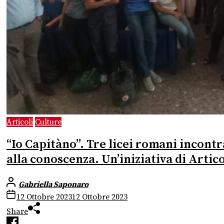
Articoli
Culture
“Io Capitàno”. Tre licei romani incont
alla conoscenza. Un’iniziativa di Artico
Gabriella Saponaro
12 Ottobre 2023
12 Ottobre 2023
Share