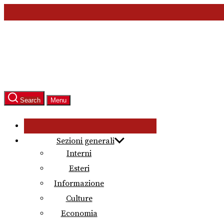
Skip
to
the
content
Search
Menu
Sezioni generali
Interni
Esteri
Informazione
Culture
Economia