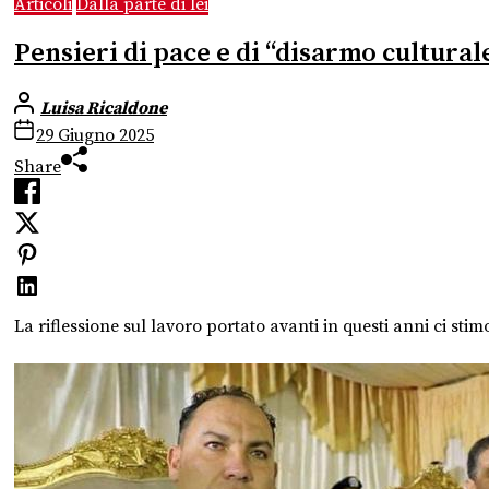
Articoli
Dalla parte di lei
Pensieri di pace e di “disarmo cultural
Luisa Ricaldone
29 Giugno 2025
Share
La riflessione sul lavoro portato avanti in questi anni ci sti