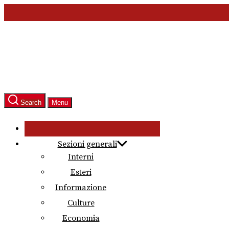
Skip
to
the
content
Search
Menu
Sezioni generali
Interni
Esteri
Informazione
Culture
Economia