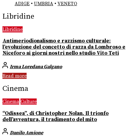
ADIGE
•
UMBRIA
•
VENETO
Libridine
Libridine
Antimeriodionalismo e razzismo culturale:
l’evoluzione del concetto di razza da Lombroso e
Niceforo ai giorni nostri nello studio Vito Teti
Irma Loredana Galgano
Read more
Cinema
Cinema
Culture
“Odissea”, di Christopher Nolan. Il trionfo
dell’avventura, il tradimento del mito
Danilo Amione