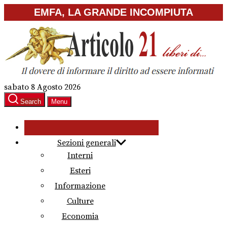
Skip
EMFA, LA GRANDE INCOMPIUTA
to
the
content
sabato 8 Agosto 2026
Search
Menu
Sezioni generali
Interni
Esteri
Informazione
Culture
Economia