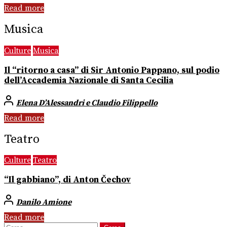
Read more
Musica
Culture
Musica
Il “ritorno a casa” di Sir Antonio Pappano, sul podio
dell’Accademia Nazionale di Santa Cecilia
Elena D’Alessandri e Claudio Filippello
Read more
Teatro
Culture
Teatro
“Il gabbiano”, di Anton Čechov
Danilo Amione
Read more
Ricerca