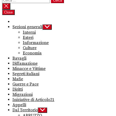
per:
Close
Sezioni generali
Show
sub
Interni
menu
Esteri
Informazione
Culture
Economia
Bavagli
Diffamazione
Minacce e Vittime
Segreti italiani
Mafie
Guerre e Pace
Diritti
Migrazioni
Iniziative di Articolo21
Appelli
Dal Territorio
Show
sub
ABRUZZO