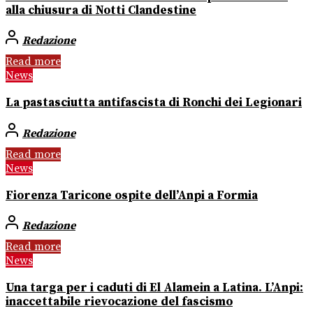
alla chiusura di Notti Clandestine
Redazione
Read more
News
La pastasciutta antifascista di Ronchi dei Legionari
Redazione
Read more
News
Fiorenza Taricone ospite dell’Anpi a Formia
Redazione
Read more
News
Una targa per i caduti di El Alamein a Latina. L’Anpi:
inaccettabile rievocazione del fascismo