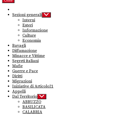
Close
Sezioni generali
Show
sub
Interni
menu
Esteri
Informazione
Culture
Economia
Bavagli
Diffamazione
Minacce e Vittime
Segreti italiani
Mafie
Guerre e Pace
Diritti
Migrazioni
Iniziative di Articolo21
Appelli
Dal Territorio
Show
sub
ABRUZZO
menu
BASILICATA
CALABRIA