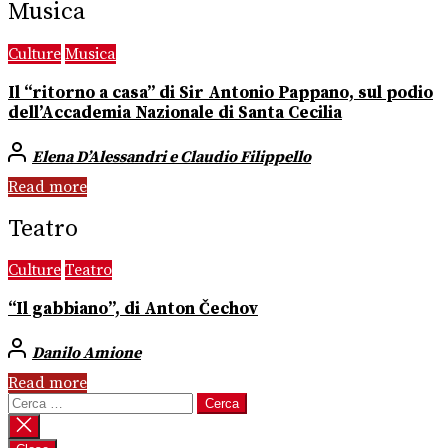
Musica
Culture
Musica
Il “ritorno a casa” di Sir Antonio Pappano, sul podio
dell’Accademia Nazionale di Santa Cecilia
Elena D’Alessandri e Claudio Filippello
Read more
Teatro
Culture
Teatro
“Il gabbiano”, di Anton Čechov
Danilo Amione
Read more
Ricerca
per: