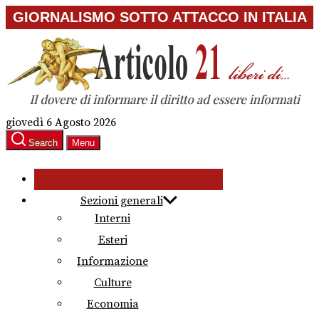
Skip
GIORNALISMO SOTTO ATTACCO IN ITALIA
to
the
content
giovedì 6 Agosto 2026
Search
Menu
Sezioni generali
Interni
Esteri
Informazione
Culture
Economia