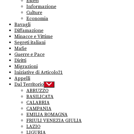
Esteri
Informazione
Culture
Economia
Bavagli
Diffamazione
Minacce e Vittime
Segreti italiani
Mafie
Guerre e Pace
Diritti
Migrazioni
Iniziative di Articolo21
Appelli
Dal Territorio
Show
sub
ABRUZZO
menu
BASILICATA
CALABRIA
CAMPANIA
EMILIA ROMAGNA
FRIULI VENEZIA GIULIA
LAZIO
LIGURIA