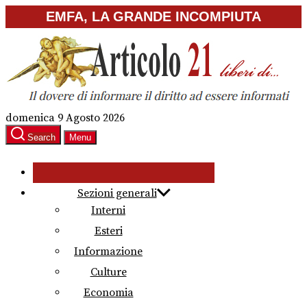
Skip
EMFA, LA GRANDE INCOMPIUTA
to
the
content
domenica 9 Agosto 2026
Search
Menu
Sezioni generali
Interni
Esteri
Informazione
Culture
Economia