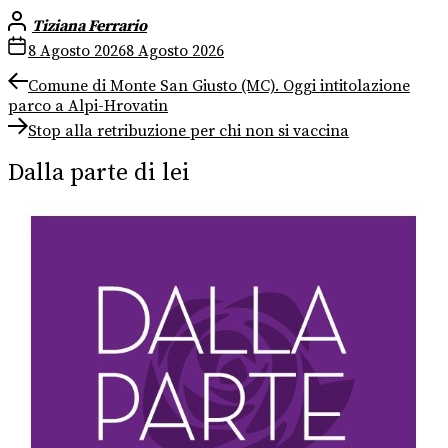
Tiziana Ferrario
8 Agosto 2026
8 Agosto 2026
Navigazione
Previous
Comune di Monte San Giusto (MC). Oggi intitolazione
post:
parco a Alpi-Hrovatin
articoli
Next
Stop alla retribuzione per chi non si vaccina
post:
Dalla parte di lei