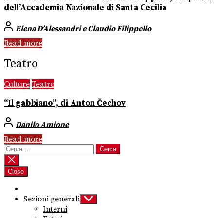
dell’Accademia Nazionale di Santa Cecilia
Elena D’Alessandri e Claudio Filippello
Read more
Teatro
Culture
Teatro
“Il gabbiano”, di Anton Čechov
Danilo Amione
Read more
Ricerca
per:
Close
Sezioni generali
Show
sub
Interni
menu