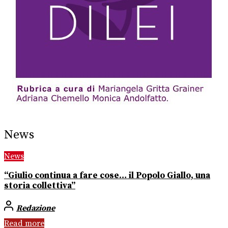
News
News
“Giulio continua a fare cose… il Popolo Giallo, una
storia collettiva”
Redazione
Read more