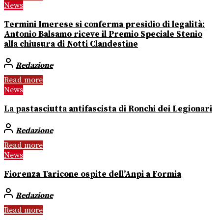
News
Termini Imerese si conferma presidio di legalità:
Antonio Balsamo riceve il Premio Speciale Stenio
alla chiusura di Notti Clandestine
Redazione
Read more
News
La pastasciutta antifascista di Ronchi dei Legionari
Redazione
Read more
News
Fiorenza Taricone ospite dell’Anpi a Formia
Redazione
Read more