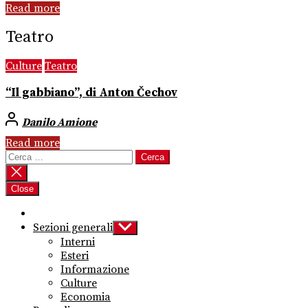
Read more
Teatro
Culture
Teatro
“Il gabbiano”, di Anton Čechov
Danilo Amione
Read more
Ricerca
per:
Close
Sezioni generali
Show
sub
Interni
menu
Esteri
Informazione
Culture
Economia