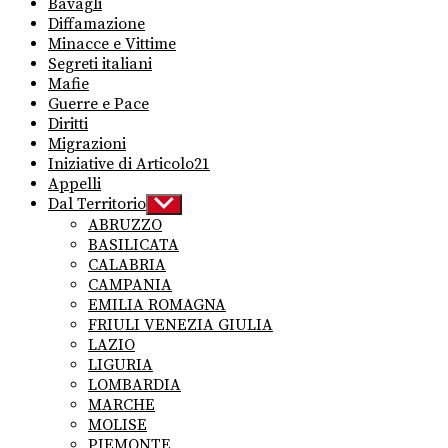
Bavagli
Diffamazione
Minacce e Vittime
Segreti italiani
Mafie
Guerre e Pace
Diritti
Migrazioni
Iniziative di Articolo21
Appelli
Dal Territorio
Show
sub
ABRUZZO
menu
BASILICATA
CALABRIA
CAMPANIA
EMILIA ROMAGNA
FRIULI VENEZIA GIULIA
LAZIO
LIGURIA
LOMBARDIA
MARCHE
MOLISE
PIEMONTE