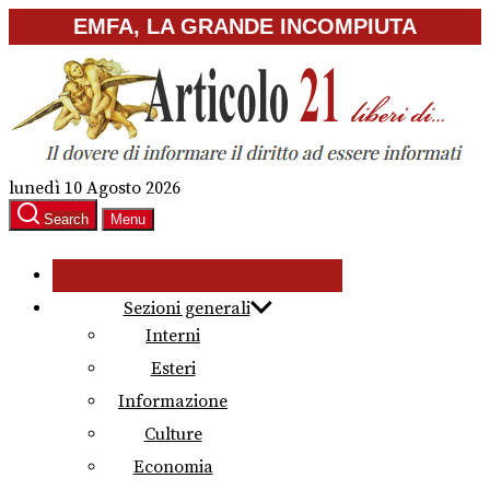
Skip
EMFA, LA GRANDE INCOMPIUTA
to
the
content
lunedì 10 Agosto 2026
Search
Menu
Sezioni generali
Interni
Esteri
Informazione
Culture
Economia