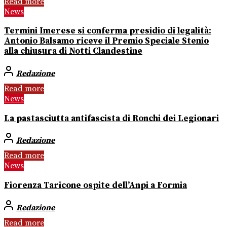
Read more
News
Termini Imerese si conferma presidio di legalità:
Antonio Balsamo riceve il Premio Speciale Stenio
alla chiusura di Notti Clandestine
Redazione
Read more
News
La pastasciutta antifascista di Ronchi dei Legionari
Redazione
Read more
News
Fiorenza Taricone ospite dell’Anpi a Formia
Redazione
Read more