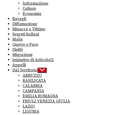
Informazione
Culture
Economia
Bavagli
Diffamazione
Minacce e Vittime
Segreti italiani
Mafie
Guerre e Pace
Diritti
Migrazioni
Iniziative di Articolo21
Appelli
Dal Territorio
Show
sub
ABRUZZO
menu
BASILICATA
CALABRIA
CAMPANIA
EMILIA ROMAGNA
FRIULI VENEZIA GIULIA
LAZIO
LIGURIA