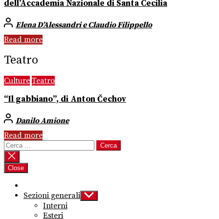
dell’Accademia Nazionale di Santa Cecilia
Elena D’Alessandri e Claudio Filippello
Read more
Teatro
Culture
Teatro
“Il gabbiano”, di Anton Čechov
Danilo Amione
Read more
Ricerca
per:
Close
Sezioni generali
Show
sub
Interni
menu
Esteri