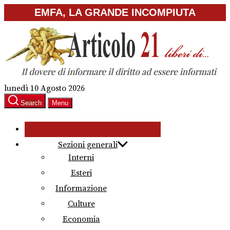
Skip
EMFA, LA GRANDE INCOMPIUTA
to
the
content
lunedì 10 Agosto 2026
Search
Menu
Sezioni generali
Interni
Esteri
Informazione
Culture
Economia