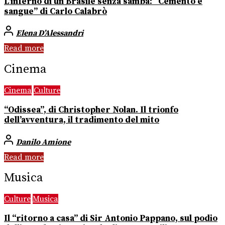
L’inferno di un Brasile senza samba: “Cemento e
sangue” di Carlo Calabrò
Elena D’Alessandri
Read more
Cinema
Cinema
Culture
“Odissea”, di Christopher Nolan. Il trionfo
dell’avventura, il tradimento del mito
Danilo Amione
Read more
Musica
Culture
Musica
Il “ritorno a casa” di Sir Antonio Pappano, sul podio