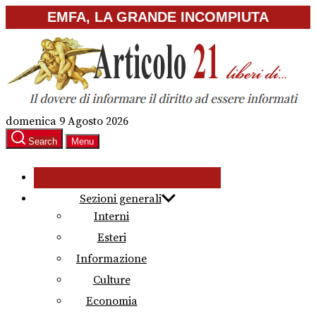
Skip
EMFA, LA GRANDE INCOMPIUTA
to
the
content
domenica 9 Agosto 2026
Search
Menu
Sezioni generali
Interni
Esteri
Informazione
Culture
Economia