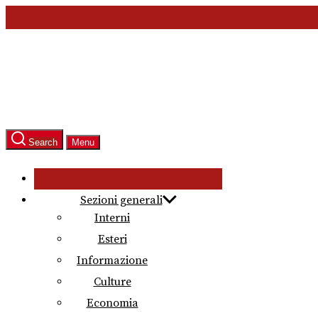
Skip
to
the
content
Search
Menu
Sezioni generali
Interni
Esteri
Informazione
Culture
Economia