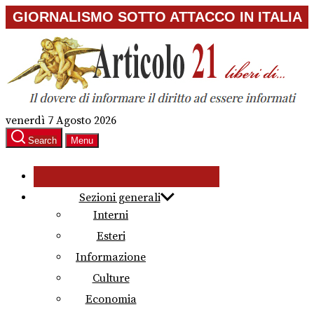
Skip
GIORNALISMO SOTTO ATTACCO IN ITALIA
to
the
content
venerdì 7 Agosto 2026
Search
Menu
Sezioni generali
Interni
Esteri
Informazione
Culture
Economia