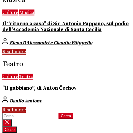
Culture
Musica
Il “ritorno a casa” di Sir Antonio Pappano, sul podio
dell’Accademia Nazionale di Santa Cecilia
Elena D’Alessandri e Claudio Filippello
Read more
Teatro
Culture
Teatro
“Il gabbiano”, di Anton Čechov
Danilo Amione
Read more
Ricerca
per:
Close