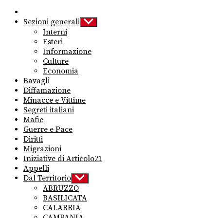
Sezioni generali
Show
sub
Interni
menu
Esteri
Informazione
Culture
Economia
Bavagli
Diffamazione
Minacce e Vittime
Segreti italiani
Mafie
Guerre e Pace
Diritti
Migrazioni
Iniziative di Articolo21
Appelli
Dal Territorio
Show
sub
ABRUZZO
menu
BASILICATA
CALABRIA
CAMPANIA