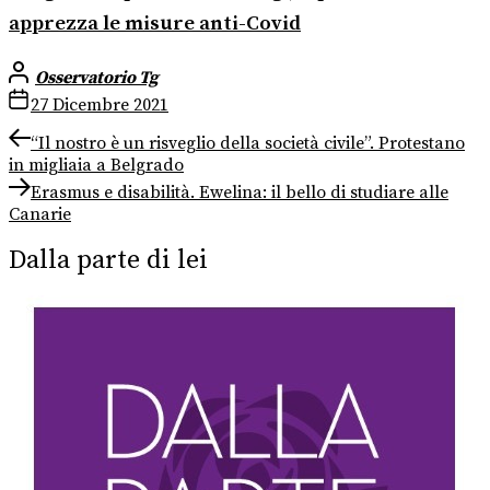
apprezza le misure anti-Covid
Osservatorio Tg
27 Dicembre 2021
Navigazione
Previous
“Il nostro è un risveglio della società civile”. Protestano
post:
in migliaia a Belgrado
articoli
Next
Erasmus e disabilità. Ewelina: il bello di studiare alle
post:
Canarie
Dalla parte di lei