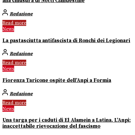
alla chiusura di Notti Clandestine
Redazione
Read more
News
La pastasciutta antifascista di Ronchi dei Legionari
Redazione
Read more
News
Fiorenza Taricone ospite dell’Anpi a Formia
Redazione
Read more
News
Una targa per i caduti di El Alamein a Latina. L’Anpi:
inaccettabile rievocazione del fascismo