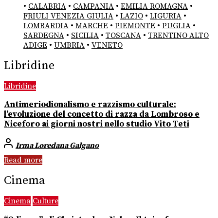
•
CALABRIA
•
CAMPANIA
•
EMILIA ROMAGNA
•
FRIULI VENEZIA GIULIA
•
LAZIO
•
LIGURIA
•
LOMBARDIA
•
MARCHE
•
PIEMONTE
•
PUGLIA
•
SARDEGNA
•
SICILIA
•
TOSCANA
•
TRENTINO ALTO
ADIGE
•
UMBRIA
•
VENETO
Libridine
Libridine
Antimeriodionalismo e razzismo culturale:
l’evoluzione del concetto di razza da Lombroso e
Niceforo ai giorni nostri nello studio Vito Teti
Irma Loredana Galgano
Read more
Cinema
Cinema
Culture