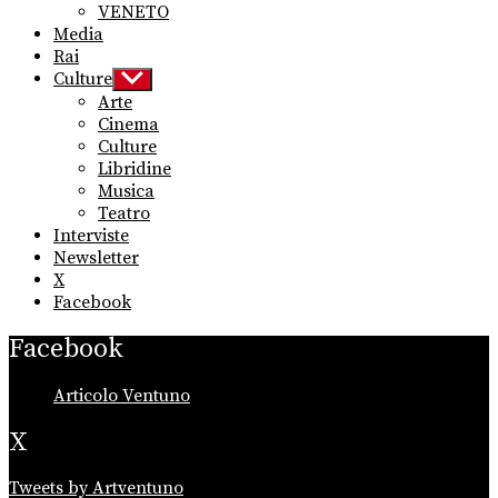
VENETO
Media
Rai
Culture
Show
sub
Arte
menu
Cinema
Culture
Libridine
Musica
Teatro
Interviste
Newsletter
X
Facebook
Facebook
Articolo Ventuno
X
Tweets by Artventuno