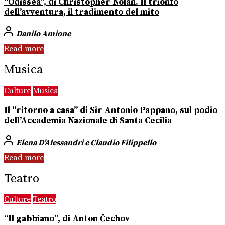
“Odissea”, di Christopher Nolan. Il trionfo
dell’avventura, il tradimento del mito
Danilo Amione
Read more
Musica
Culture
Musica
Il “ritorno a casa” di Sir Antonio Pappano, sul podio
dell’Accademia Nazionale di Santa Cecilia
Elena D’Alessandri e Claudio Filippello
Read more
Teatro
Culture
Teatro
“Il gabbiano”, di Anton Čechov