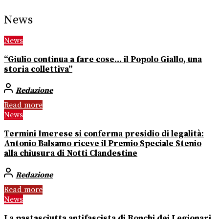
News
News
“Giulio continua a fare cose… il Popolo Giallo, una
storia collettiva”
Redazione
Read more
News
Termini Imerese si conferma presidio di legalità:
Antonio Balsamo riceve il Premio Speciale Stenio
alla chiusura di Notti Clandestine
Redazione
Read more
News
La pastasciutta antifascista di Ronchi dei Legionari