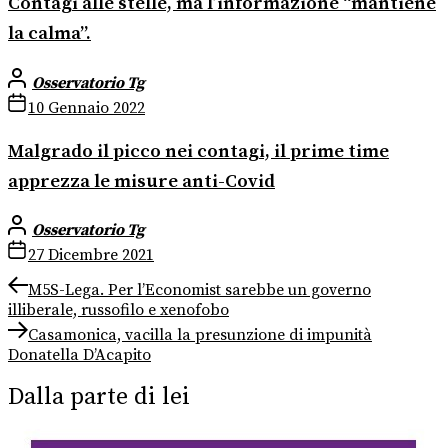
Contagi alle stelle, ma l’informazione “mantiene
la calma”.
Osservatorio Tg
10 Gennaio 2022
Malgrado il picco nei contagi, il prime time
apprezza le misure anti-Covid
Osservatorio Tg
27 Dicembre 2021
Navigazione
Previous
M5S-Lega. Per l’Economist sarebbe un governo
post:
illiberale, russofilo e xenofobo
articoli
Next
Casamonica, vacilla la presunzione di impunità
post:
Donatella D’Acapito
Dalla parte di lei