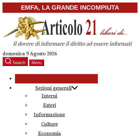
Skip
EMFA, LA GRANDE INCOMPIUTA
to
the
content
domenica 9 Agosto 2026
Search
Menu
Sezioni generali
Interni
Esteri
Informazione
Culture
Economia