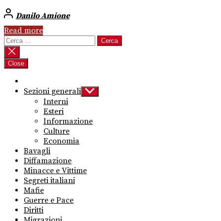
Danilo Amione
Read more
Ricerca
per:
Close
Sezioni generali
Show
sub
Interni
menu
Esteri
Informazione
Culture
Economia
Bavagli
Diffamazione
Minacce e Vittime
Segreti italiani
Mafie
Guerre e Pace
Diritti
Migrazioni