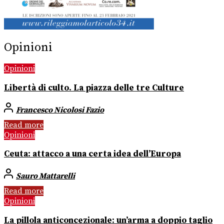
Opinioni
Opinioni
Libertà di culto. La piazza delle tre Culture
Francesco Nicolosi Fazio
Read more
Opinioni
Ceuta: attacco a una certa idea dell’Europa
Sauro Mattarelli
Read more
Opinioni
La pillola anticoncezionale: un’arma a doppio taglio