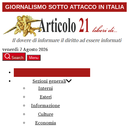
Skip
GIORNALISMO SOTTO ATTACCO IN ITALIA
to
the
content
venerdì 7 Agosto 2026
Search
Menu
Sezioni generali
Interni
Esteri
Informazione
Culture
Economia