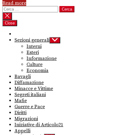
Read more
Ricerca
per:
Close
Sezioni generali
Show
sub
Interni
menu
Esteri
Informazione
Culture
Economia
Bavagli
Diffamazione
Minacce e Vittime
Segreti italiani
Mafie
Guerre e Pace
Diritti
Migrazioni
Iniziative di Articolo21
Appelli