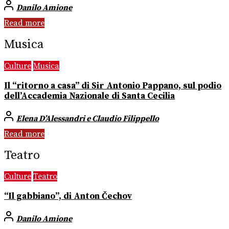
Danilo Amione
Read more
Musica
Culture
Musica
Il “ritorno a casa” di Sir Antonio Pappano, sul podio
dell’Accademia Nazionale di Santa Cecilia
Elena D’Alessandri e Claudio Filippello
Read more
Teatro
Culture
Teatro
“Il gabbiano”, di Anton Čechov
Danilo Amione