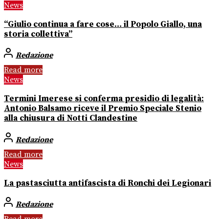
News
“Giulio continua a fare cose… il Popolo Giallo, una
storia collettiva”
Redazione
Read more
News
Termini Imerese si conferma presidio di legalità:
Antonio Balsamo riceve il Premio Speciale Stenio
alla chiusura di Notti Clandestine
Redazione
Read more
News
La pastasciutta antifascista di Ronchi dei Legionari
Redazione