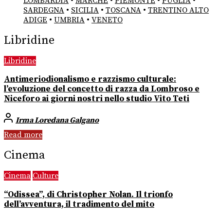
LOMBARDIA
•
MARCHE
•
PIEMONTE
•
PUGLIA
•
SARDEGNA
•
SICILIA
•
TOSCANA
•
TRENTINO ALTO
ADIGE
•
UMBRIA
•
VENETO
Libridine
Libridine
Antimeriodionalismo e razzismo culturale:
l’evoluzione del concetto di razza da Lombroso e
Niceforo ai giorni nostri nello studio Vito Teti
Irma Loredana Galgano
Read more
Cinema
Cinema
Culture
“Odissea”, di Christopher Nolan. Il trionfo
dell’avventura, il tradimento del mito