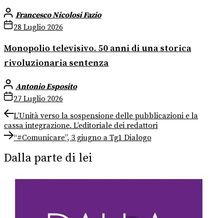
Francesco Nicolosi Fazio
28 Luglio 2026
Monopolio televisivo. 50 anni di una storica
rivoluzionaria sentenza
Antonio Esposito
27 Luglio 2026
Navigazione
Previous
L’Unità verso la sospensione delle pubblicazioni e la
post:
cassa integrazione. L’editoriale dei redattori
articoli
Next
“#Comunicare”, 3 giugno a Tg1 Dialogo
post:
Dalla parte di lei