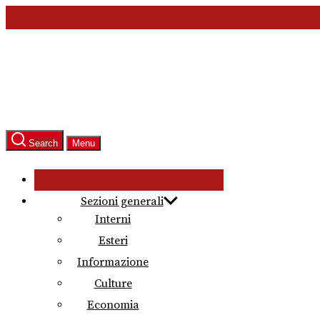
Skip
to
the
content
Search
Menu
Sezioni generali
Interni
Esteri
Informazione
Culture
Economia