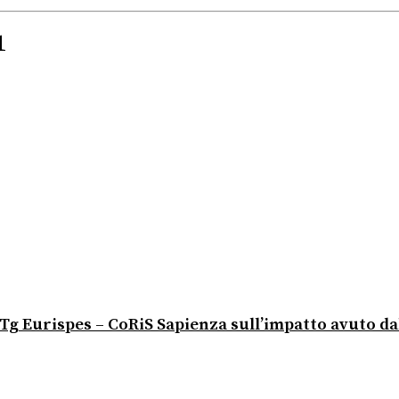
1
io Tg Eurispes – CoRiS Sapienza sull’impatto avuto d