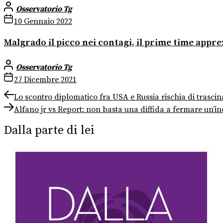
Osservatorio Tg
10 Gennaio 2022
Malgrado il picco nei contagi, il prime time appr
Osservatorio Tg
27 Dicembre 2021
Navigazione
Previous
Lo scontro diplomatico fra USA e Russia rischia di trascin
post:
Next
articoli
Alfano jr vs Report: non basta una diffida a fermare un’in
post:
Dalla parte di lei