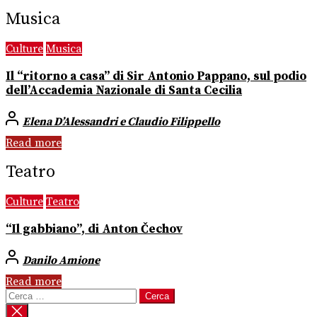
Musica
Culture
Musica
Il “ritorno a casa” di Sir Antonio Pappano, sul podio
dell’Accademia Nazionale di Santa Cecilia
Elena D’Alessandri e Claudio Filippello
Read more
Teatro
Culture
Teatro
“Il gabbiano”, di Anton Čechov
Danilo Amione
Read more
Ricerca
per: