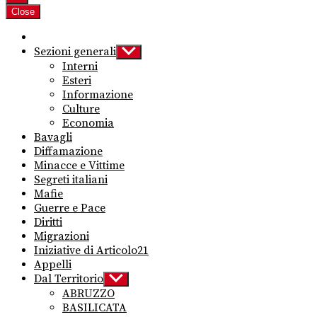
Close
Sezioni generali
Show
sub
Interni
menu
Esteri
Informazione
Culture
Economia
Bavagli
Diffamazione
Minacce e Vittime
Segreti italiani
Mafie
Guerre e Pace
Diritti
Migrazioni
Iniziative di Articolo21
Appelli
Dal Territorio
Show
sub
ABRUZZO
menu
BASILICATA