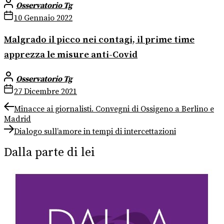
Osservatorio Tg
10 Gennaio 2022
Malgrado il picco nei contagi, il prime time
apprezza le misure anti-Covid
Osservatorio Tg
27 Dicembre 2021
Navigazione
Previous
Minacce ai giornalisti. Convegni di Ossigeno a Berlino e
post:
Madrid
articoli
Next
Dialogo sull’amore in tempi di intercettazioni
post:
Dalla parte di lei