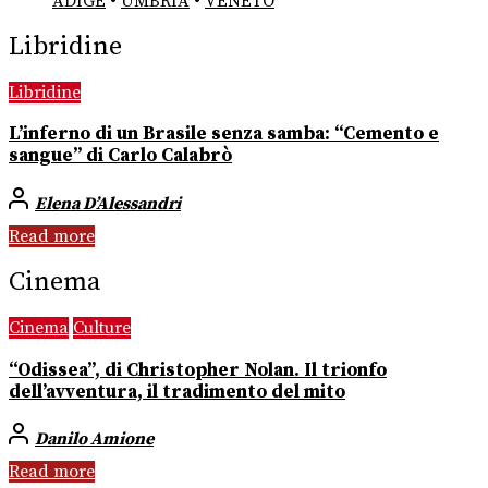
ADIGE
•
UMBRIA
•
VENETO
Libridine
Libridine
L’inferno di un Brasile senza samba: “Cemento e
sangue” di Carlo Calabrò
Elena D’Alessandri
Read more
Cinema
Cinema
Culture
“Odissea”, di Christopher Nolan. Il trionfo
dell’avventura, il tradimento del mito
Danilo Amione
Read more