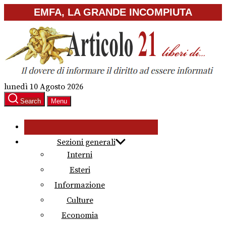
Skip
EMFA, LA GRANDE INCOMPIUTA
to
the
content
lunedì 10 Agosto 2026
Search
Menu
Sezioni generali
Interni
Esteri
Informazione
Culture
Economia