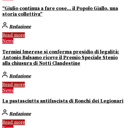
“Giulio continua a fare cose… il Popolo Giallo, una
storia collettiva”
Redazione
Read more
News
Termini Imerese si conferma presidio di legalità:
Antonio Balsamo riceve il Premio Speciale Stenio
alla chiusura di Notti Clandestine
Redazione
Read more
News
La pastasciutta antifascista di Ronchi dei Legionari
Redazione
Read more