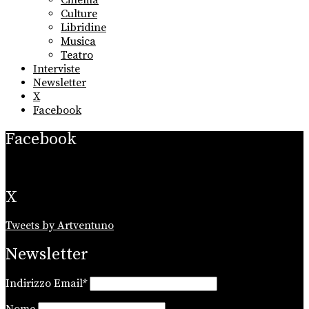
Culture
Libridine
Musica
Teatro
Interviste
Newsletter
X
Facebook
Facebook
X
Tweets by Artventuno
Newsletter
Indirizzo Email*