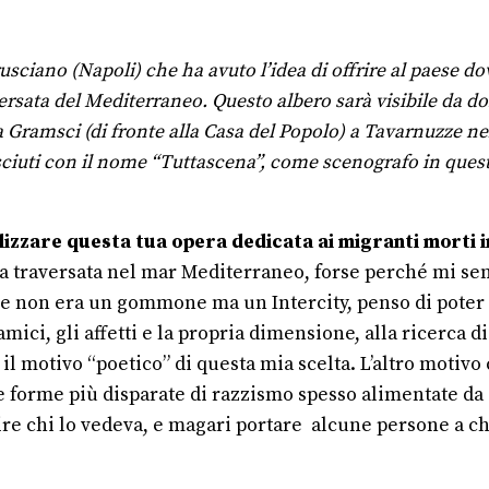
usciano (Napoli) che ha avuto l’idea di offrire al paese dov
versata del Mediterraneo.
Questo albero sarà visibile da 
in via Gramsci (di fronte alla Casa del Popolo) a Tavarnuzze
osciuti con il nome “Tuttascena”, come scenografo in que
lizzare questa tua opera dedicata ai migranti morti i
a traversata nel mar Mediterraneo, forse perché mi sen
 non era un gommone ma un Intercity, penso di poter c
amici, gli affetti e la propria dimensione, alla ricerca d
l motivo “poetico” di questa mia scelta. L’altro motivo 
le forme più disparate di razzismo spesso alimentate da
re chi lo vedeva, e magari portare alcune persone a ch