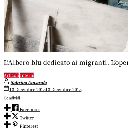
L’Albero blu dedicato ai migranti. L’oper
Articoli
Interni
Sabrina Ancarola
13 Dicembre 2015
13 Dicembre 2015
Condividi
Facebook
Twitter
Pinterest