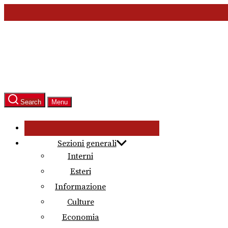
Skip
to
the
content
Search
Menu
Sezioni generali
Interni
Esteri
Informazione
Culture
Economia