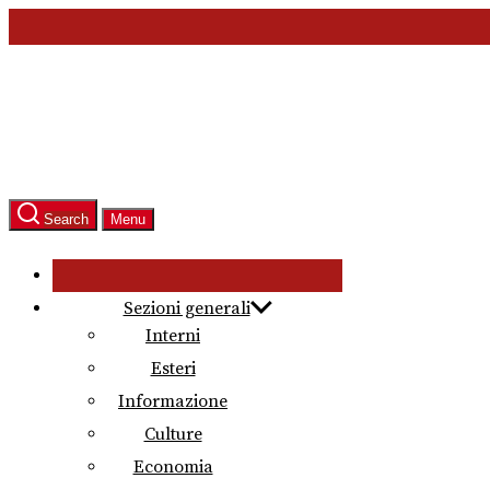
Skip
to
the
content
Search
Menu
Sezioni generali
Interni
Esteri
Informazione
Culture
Economia