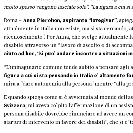
molto spesso vengono lasciate sole”. “La figura a cui si
Roma –
Anna Pierobon, aspirante “lovegiver”,
spiega
attualmente in Italia non esiste, ma si sta cercando, 
riconoscimento”. Per Anna, che svolge attualmente la p
disabile attraverso un “lavoro di ascolto e di accomp
aiuto ad hoc, “si puo’ andare incontro a situazioni 
“L’immaginario comune tende subito a pensare agli aspe
figura a cui si sta pensando in Italia e’ altamente f
mira a “dare autonomia alla persona” mentre “alla prost
E quando spiega come si è avvicinata al mondo dell’as
Svizzera
, mi aveva colpito l’affermazione di un assis
persona disabile dovrebbe rinunciare ad avere un cont
startup di intervento in favore dei disabili”, che si e’ 