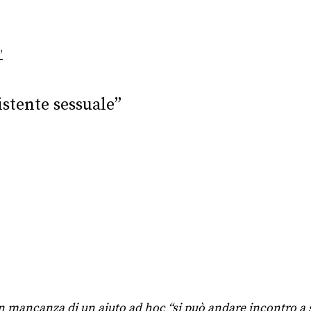
”
istente sessuale”
In mancanza di un aiuto ad hoc “si può andare incontro a 