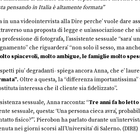
 sta pensando in Italia è altamente formata”
 in una videointervista alla Dire perche’ vuole dare ass
attraverso una proposta di legge e un’associazione che s
rofessione di fotografa, l’assistente sessuale “sara’ una
agnamento” che riguardera’ “non solo il sesso, ma anche 
molto spiacevoli, molto ambigue, le famiglie molto spes
tti piu’ degradanti- spiega ancora Anna, che e’ laureata 
ormata”
. Oltre a questa, la “differenza importantissima” 
ituta interessa che il cliente sia fidelizzato”.
sistenza sessuale, Anna racconta: “
Tre anni fa ho letto
tente sessuale, questa: ‘Una persona cieca avra’, probab
atto fisico?'”. Pierobon ha parlato durante un’intervist
tenuta nei giorni scorsi all’Universita’ di Salerno. (DIRE)