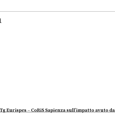
1
io Tg Eurispes – CoRiS Sapienza sull’impatto avuto d