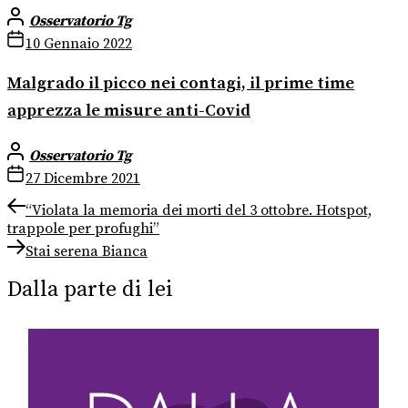
Osservatorio Tg
10 Gennaio 2022
Malgrado il picco nei contagi, il prime time
apprezza le misure anti-Covid
Osservatorio Tg
27 Dicembre 2021
Navigazione
Previous
“Violata la memoria dei morti del 3 ottobre. Hotspot,
post:
trappole per profughi”
articoli
Next
Stai serena Bianca
post:
Dalla parte di lei