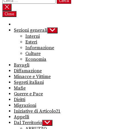
Ricerca
per:
Close
Sezioni generali
Show
sub
Interni
menu
Esteri
Informazione
Culture
Economia
Bavagli
Diffamazione
Minacce e Vittime
Segreti italiani
Mafie
Guerre e Pace
Diritti
Migrazioni
Iniziative di Articolo21
Appelli
Dal Territorio
Show
sub
ABRUZZO