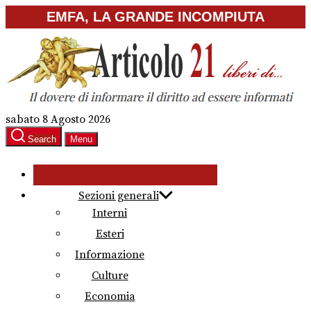
Skip
EMFA, LA GRANDE INCOMPIUTA
to
the
content
sabato 8 Agosto 2026
Search
Menu
Sezioni generali
Interni
Esteri
Informazione
Culture
Economia