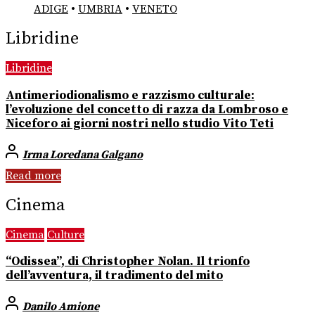
ADIGE
•
UMBRIA
•
VENETO
Libridine
Libridine
Antimeriodionalismo e razzismo culturale:
l’evoluzione del concetto di razza da Lombroso e
Niceforo ai giorni nostri nello studio Vito Teti
Irma Loredana Galgano
Read more
Cinema
Cinema
Culture
“Odissea”, di Christopher Nolan. Il trionfo
dell’avventura, il tradimento del mito
Danilo Amione