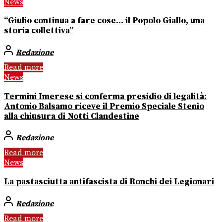
News
“Giulio continua a fare cose… il Popolo Giallo, una
storia collettiva”
Redazione
Read more
News
Termini Imerese si conferma presidio di legalità:
Antonio Balsamo riceve il Premio Speciale Stenio
alla chiusura di Notti Clandestine
Redazione
Read more
News
La pastasciutta antifascista di Ronchi dei Legionari
Redazione
Read more