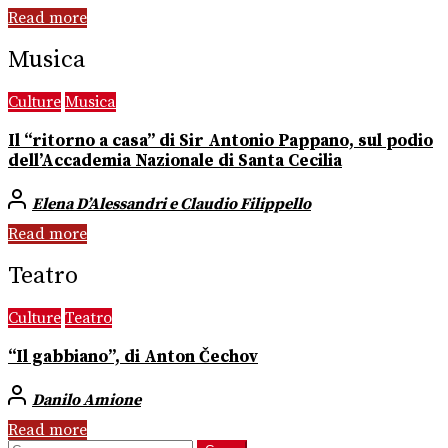
Read more
Musica
Culture
Musica
Il “ritorno a casa” di Sir Antonio Pappano, sul podio
dell’Accademia Nazionale di Santa Cecilia
Elena D’Alessandri e Claudio Filippello
Read more
Teatro
Culture
Teatro
“Il gabbiano”, di Anton Čechov
Danilo Amione
Read more