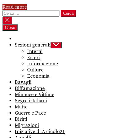
Read more
Ricerca
per:
Close
Sezioni generali
Show
sub
Interni
menu
Esteri
Informazione
Culture
Economia
Bavagli
Diffamazione
Minacce e Vittime
Segreti italiani
Mafie
Guerre e Pace
Diritti
Migrazioni
Iniziative di Articolo21
Appelli