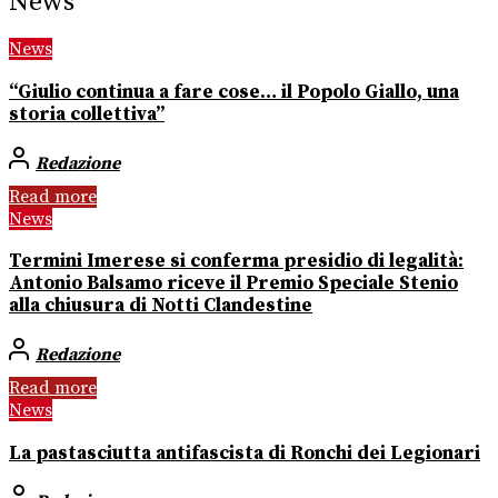
News
News
“Giulio continua a fare cose… il Popolo Giallo, una
storia collettiva”
Redazione
Read more
News
Termini Imerese si conferma presidio di legalità:
Antonio Balsamo riceve il Premio Speciale Stenio
alla chiusura di Notti Clandestine
Redazione
Read more
News
La pastasciutta antifascista di Ronchi dei Legionari