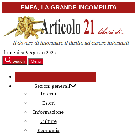
Skip
EMFA, LA GRANDE INCOMPIUTA
to
the
content
domenica 9 Agosto 2026
Search
Menu
Sezioni generali
Interni
Esteri
Informazione
Culture
Economia