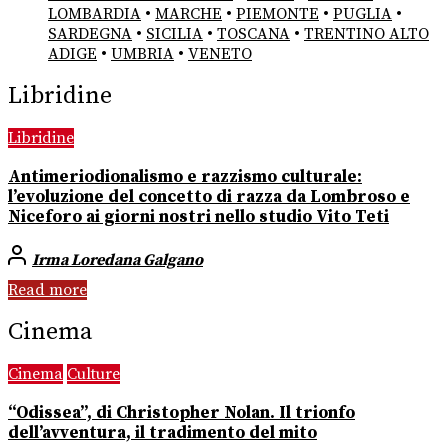
LOMBARDIA
•
MARCHE
•
PIEMONTE
•
PUGLIA
•
SARDEGNA
•
SICILIA
•
TOSCANA
•
TRENTINO ALTO
ADIGE
•
UMBRIA
•
VENETO
Libridine
Libridine
Antimeriodionalismo e razzismo culturale:
l’evoluzione del concetto di razza da Lombroso e
Niceforo ai giorni nostri nello studio Vito Teti
Irma Loredana Galgano
Read more
Cinema
Cinema
Culture
“Odissea”, di Christopher Nolan. Il trionfo
dell’avventura, il tradimento del mito