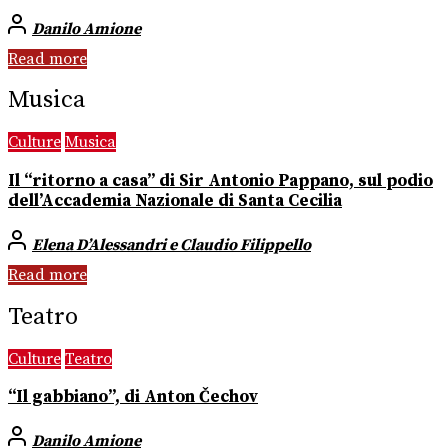
Danilo Amione
Read more
Musica
Culture
Musica
Il “ritorno a casa” di Sir Antonio Pappano, sul podio
dell’Accademia Nazionale di Santa Cecilia
Elena D’Alessandri e Claudio Filippello
Read more
Teatro
Culture
Teatro
“Il gabbiano”, di Anton Čechov
Danilo Amione