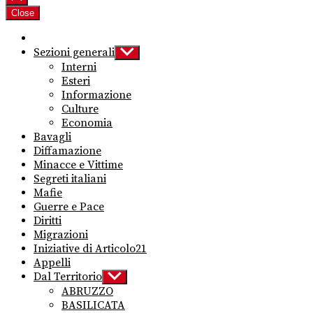
Close
Sezioni generali
Show
sub
Interni
menu
Esteri
Informazione
Culture
Economia
Bavagli
Diffamazione
Minacce e Vittime
Segreti italiani
Mafie
Guerre e Pace
Diritti
Migrazioni
Iniziative di Articolo21
Appelli
Dal Territorio
Show
sub
ABRUZZO
menu
BASILICATA