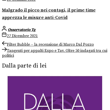
Malgrado il picco nei contagi, il prime time
apprezza le misure anti-Covid
Osservatorio Tg
27 Dicembre 2021
Navigazione
Previous
Filter Bubble – la recensione di Marco Dal Pozzo
post:
Next
articoli
Tangenti per appalti Expo e Tav. Oltre 50 indagati tra cui
post:
politici
Dalla parte di lei