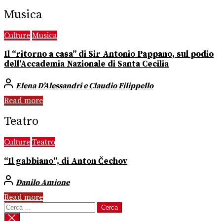
Musica
Culture
Musica
Il “ritorno a casa” di Sir Antonio Pappano, sul podio
dell’Accademia Nazionale di Santa Cecilia
Elena D’Alessandri e Claudio Filippello
Read more
Teatro
Culture
Teatro
“Il gabbiano”, di Anton Čechov
Danilo Amione
Read more
Ricerca
per: