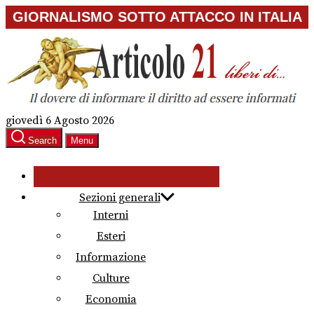
Skip
GIORNALISMO SOTTO ATTACCO IN ITALIA
to
the
content
giovedì 6 Agosto 2026
Search
Menu
Sezioni generali
Interni
Esteri
Informazione
Culture
Economia