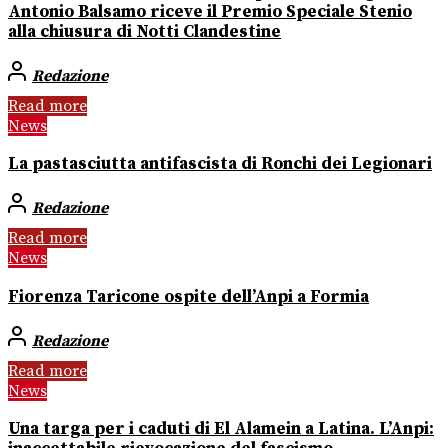
Antonio Balsamo riceve il Premio Speciale Stenio
alla chiusura di Notti Clandestine
Redazione
Read more
News
La pastasciutta antifascista di Ronchi dei Legionari
Redazione
Read more
News
Fiorenza Taricone ospite dell’Anpi a Formia
Redazione
Read more
News
Una targa per i caduti di El Alamein a Latina. L’Anpi: