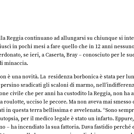
ella Reggia continuano ad allungarsi su chiunque si inte
uscì in pochi mesi a fare quello che in 12 anni nessuno 
rdonato, se ieri, a Caserta, Bray – conosciuto per le sue
di minaccia.
 non è una novità. La residenza borbonica è stata per lu
e persino sradicati gli scaloni di marmo, nell’indifferen
 civile che per anni ha custodito la Reggia, non ha avu
la roulotte, ucciso le pecore. Ma non aveva mai smess
ti in questa terra bellissima e avvelenata. “Sono sempre
autopsia, per il medico legale è stato un infarto. Eppur
 ha incendiato la sua fattoria. Dava fastidio perché e