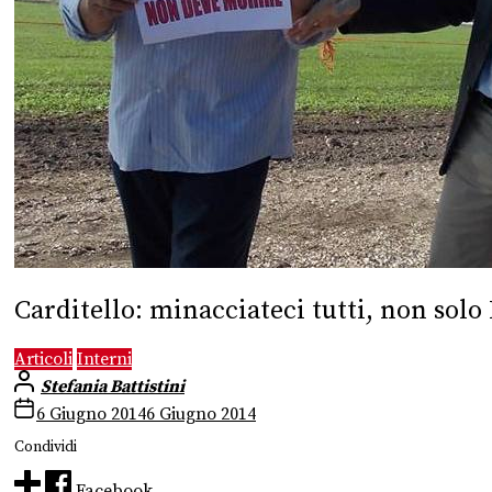
Carditello: minacciateci tutti, non solo
Articoli
Interni
Stefania Battistini
6 Giugno 2014
6 Giugno 2014
Condividi
Facebook