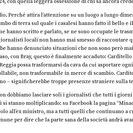
 24, con quella leggera ossessione di chi sa ancora cred
dio. Perché attira l’attenzione su un luogo a lungo dime
mbo di terra sul quale i casalesi hanno fatto il bello e i
i ne hanno scritto e parlato, se ne sono occupate le tr
giornalisti locali non hanno mai smesso di raccontare q
utube hanno denunciato situazioni che non sono però ma
, con Bray, questo è finalmente accaduto: Carditello si
ggia possa trasformarsi da cava da cui asportare ogni cos
llabile, non trasformabile in merce di scambio. Carditel
ino – significherebbe troppe presenze straniere sulla ter
 dobbiamo lasciare soli i giornalisti che tutti i giorni
ini si stanno moltiplicando: su Facebook la pagina “Mina
 all’ex ministro, ma a tutti quelli che continuano a cre
une per dire che la parte sana della società andrà avan