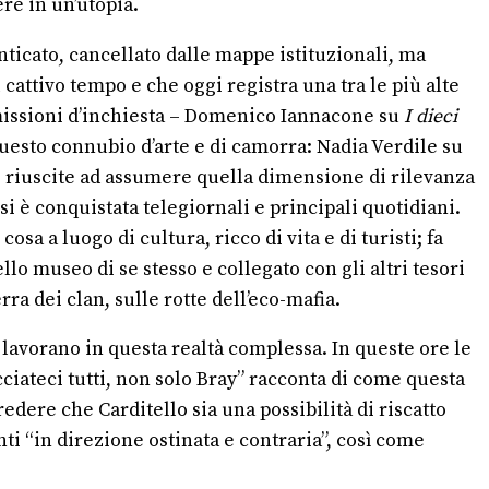
ere in un’utopia.
nticato, cancellato dalle mappe istituzionali, ma
l cattivo tempo e che oggi registra una tra le più alte
asmissioni d’inchiesta – Domenico Iannacone su
I dieci
uesto connubio d’arte e di camorra: Nadia Verdile su
i riuscite ad assumere quella dimensione di rilevanza
 è conquistata telegiornali e principali quotidiani.
a a luogo di cultura, ricco di vita e di turisti; fa
lo museo di se stesso e collegato con gli altri tesori
ra dei clan, sulle rotte dell’eco-mafia.
 lavorano in questa realtà complessa. In queste ore le
cciateci tutti, non solo Bray” racconta di come questa
dere che Carditello sia una possibilità di riscatto
ti “in direzione ostinata e contraria”, così come