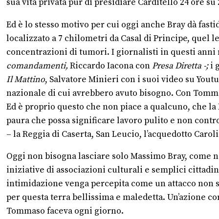
sua vita privata pur di presidiare Carditello 24 ore su
Ed è lo stesso motivo per cui oggi anche Bray dà fasti
localizzato a 7 chilometri da Casal di Principe, quel le
concentrazioni di tumori. I giornalisti in questi ann
comandamenti,
Riccardo Iacona con
Presa Diretta -;
i 
Il Mattino
, Salvatore Minieri con i suoi video su Yo
nazionale di cui avrebbero avuto bisogno. Con Tommaso
Ed è proprio questo che non piace a qualcuno, che la Re
paura che possa significare lavoro pulito e non contro
– la Reggia di Caserta, San Leucio, l’acquedotto Carol
Oggi non bisogna lasciare solo Massimo Bray, come non
iniziative di associazioni culturali e semplici cittad
intimidazione venga percepita come un attacco non solo
per questa terra bellissima e maledetta. Un’azione com
Tommaso faceva ogni giorno.