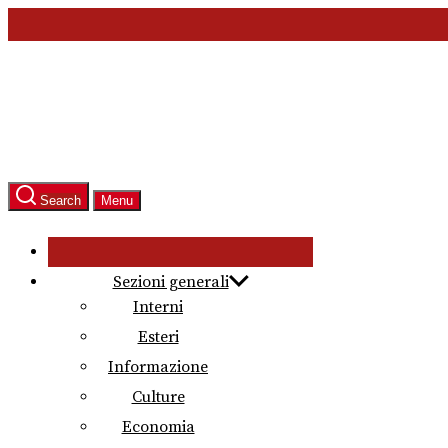
Skip
to
the
content
Search
Menu
Sezioni generali
Interni
Esteri
Informazione
Culture
Economia