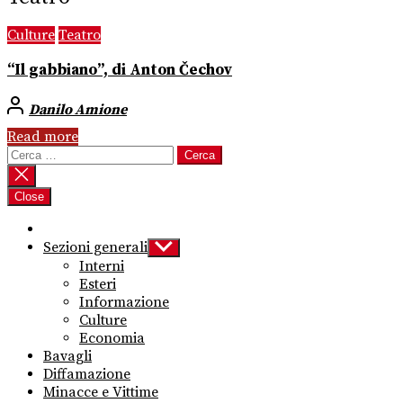
Culture
Teatro
“Il gabbiano”, di Anton Čechov
Danilo Amione
Read more
Ricerca
per:
Close
Sezioni generali
Show
sub
Interni
menu
Esteri
Informazione
Culture
Economia
Bavagli
Diffamazione
Minacce e Vittime