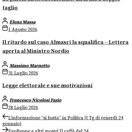
taglio
Elena Massa
1 Agosto 2026
Il ritardo sul caso Almasri la squalifica – Lettera
aperta al Ministro Nordio
Massimo Marnetto
31 Luglio 2026
Legge elettorale e sue motivazioni
Francesco Nicolosi Fazio
28 Luglio 2026
Navigazione
Previous
L’informazione “si butta” in Politica (I Tg di venerdì 24
post:
gennaio)
articoli
Next
EgoBeppe e altri mostri Il caffè del 24