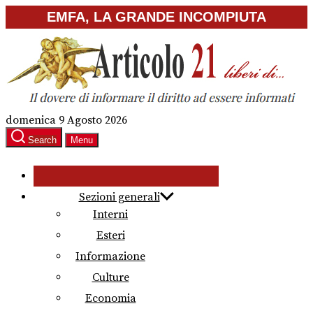
Skip
EMFA, LA GRANDE INCOMPIUTA
to
the
content
domenica 9 Agosto 2026
Search
Menu
Sezioni generali
Interni
Esteri
Informazione
Culture
Economia