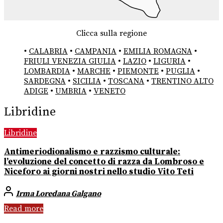
Clicca sulla regione
•
CALABRIA
•
CAMPANIA
•
EMILIA ROMAGNA
•
FRIULI VENEZIA GIULIA
•
LAZIO
•
LIGURIA
•
LOMBARDIA
•
MARCHE
•
PIEMONTE
•
PUGLIA
•
SARDEGNA
•
SICILIA
•
TOSCANA
•
TRENTINO ALTO
ADIGE
•
UMBRIA
•
VENETO
Libridine
Libridine
Antimeriodionalismo e razzismo culturale:
l’evoluzione del concetto di razza da Lombroso e
Niceforo ai giorni nostri nello studio Vito Teti
Irma Loredana Galgano
Read more