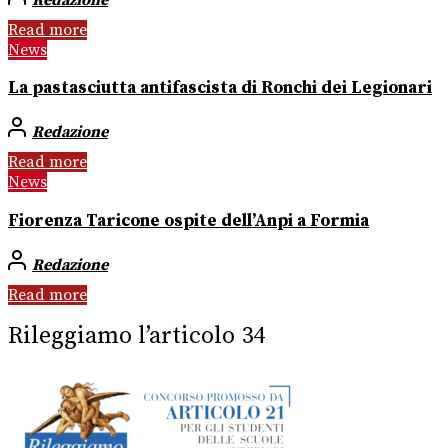
Read more
News
La pastasciutta antifascista di Ronchi dei Legionari
Redazione
Read more
News
Fiorenza Taricone ospite dell’Anpi a Formia
Redazione
Read more
Rileggiamo l’articolo 34