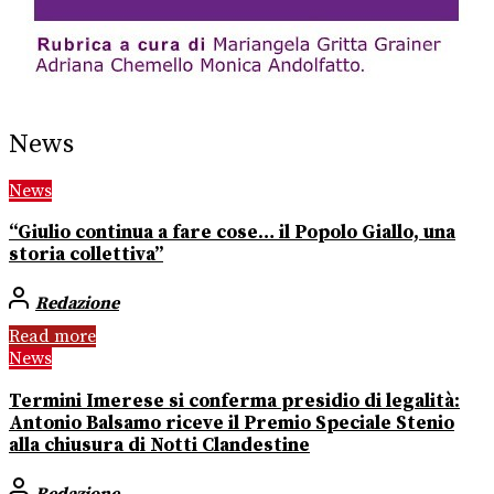
News
News
“Giulio continua a fare cose… il Popolo Giallo, una
storia collettiva”
Redazione
Read more
News
Termini Imerese si conferma presidio di legalità:
Antonio Balsamo riceve il Premio Speciale Stenio
alla chiusura di Notti Clandestine
Redazione