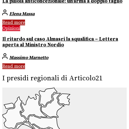
La pillola anticoncezionale: un’arma a doppio taglio
Elena Massa
Read more
Opinioni
Il ritardo sul caso Almasri la squalifica – Lettera
aperta al Ministro Nordio
Massimo Marnetto
Read more
I presidi regionali di Articolo21