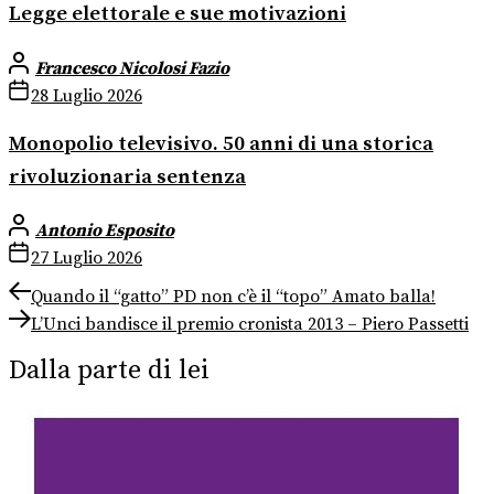
Legge elettorale e sue motivazioni
Francesco Nicolosi Fazio
28 Luglio 2026
Monopolio televisivo. 50 anni di una storica
rivoluzionaria sentenza
Antonio Esposito
27 Luglio 2026
Navigazione
Previous
Quando il “gatto” PD non c’è il “topo” Amato balla!
post:
Next
articoli
L’Unci bandisce il premio cronista 2013 – Piero Passetti
post:
Dalla parte di lei