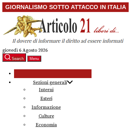
Skip
GIORNALISMO SOTTO ATTACCO IN ITALIA
to
the
content
giovedì 6 Agosto 2026
Search
Menu
Sezioni generali
Interni
Esteri
Informazione
Culture
Economia