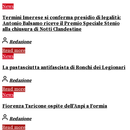
News
Termini Imerese si conferma presidio di legalità:
Antonio Balsamo riceve il Premio Speciale Stenio
alla chiusura di Notti Clandestine
Redazione
Read more
News
La pastasciutta antifascista di Ronchi dei Legionari
Redazione
Read more
News
Fiorenza Taricone ospite dell’Anpi a Formia
Redazione
Read more