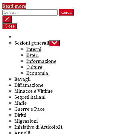
Read more
Ricerca
per:
Close
Sezioni generali
Show
sub
Interni
menu
Esteri
Informazione
Culture
Economia
Bavagli
Diffamazione
Minacce e Vittime
Segreti italiani
Mafie
Guerre e Pace
Diritti
Migrazioni
Iniziative di Articolo21
Appelli