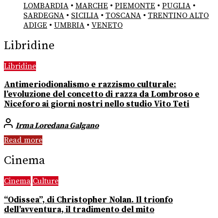
LOMBARDIA
•
MARCHE
•
PIEMONTE
•
PUGLIA
•
SARDEGNA
•
SICILIA
•
TOSCANA
•
TRENTINO ALTO
ADIGE
•
UMBRIA
•
VENETO
Libridine
Libridine
Antimeriodionalismo e razzismo culturale:
l’evoluzione del concetto di razza da Lombroso e
Niceforo ai giorni nostri nello studio Vito Teti
Irma Loredana Galgano
Read more
Cinema
Cinema
Culture
“Odissea”, di Christopher Nolan. Il trionfo
dell’avventura, il tradimento del mito