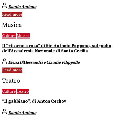
Danilo Amione
Read more
Musica
Culture
Musica
Il “ritorno a casa” di Sir Antonio Pappano, sul podio
dell’Accademia Nazionale di Santa Cecilia
Elena D’Alessandri e Claudio Filippello
Read more
Teatro
Culture
Teatro
“Il gabbiano”, di Anton Čechov
Danilo Amione