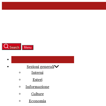
Skip
to
the
content
Search
Menu
Sezioni generali
Interni
Esteri
Informazione
Culture
Economia