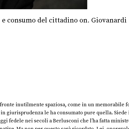
 e consumo del cittadino on. Giovanardi
fronte inutilmente spaziosa, come in un memorabile fon
in giurisprudenza le ha consumato pure quella. Siede i
ggi fedele nei secoli a Berlusconi che l’ha fatta ministr
native
. Ma non per questo sarà ricordato. Lei, onorevole