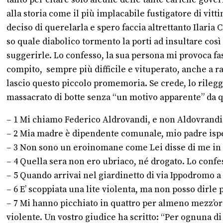
alla storia come il più implacabile fustigatore di vi
deciso di querelarla e spero faccia altrettanto Ilaria C
so quale diabolico tormento la porti ad insultare co
suggerirle. Lo confesso, la sua persona mi provoca fa
compito, sempre più difficile e vituperato, anche a ra
lascio questo piccolo promemoria. Se crede, lo rileg
massacrato di botte senza “un motivo apparente” da qu
– 1 Mi chiamo Federico Aldrovandi, e non Aldovrandi
– 2 Mia madre è dipendente comunale, mio padre ispe
– 3 Non sono un eroinomane come Lei disse di me in 
– 4 Quella sera non ero ubriaco, né drogato. Lo confe
– 5 Quando arrivai nel giardinetto di via Ippodromo a
– 6 E’ scoppiata una lite violenta, ma non posso dirle 
– 7 Mi hanno picchiato in quattro per almeno mezz’ora,
violente. Un vostro giudice ha scritto: “Per ognuna di