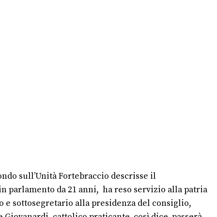
do sull’Unità Fortebraccio descrisse il
n parlamento da 21 anni, ha reso servizio alla patria
o e sottosegretario alla presidenza del consiglio,
 Giovanardi, cattolico praticante, così dice, passerà