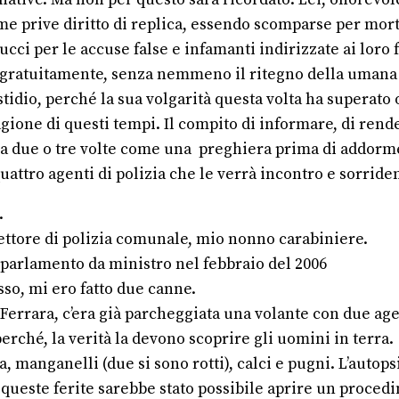
ttime prive diritto di replica, essendo scomparse per mo
ucci per le accuse false e infamanti indirizzate ai loro f
sì gratuitamente, senza nemmeno il ritegno della umana 
stidio, perché la sua volgarità questa volta ha superato
gione di questi tempi. Il compito di informare, di rende
ga due o tre volte come una preghiera prima di addorme
attro agenti di polizia che le verrà incontro e sorriden
.
ttore di polizia comunale, mio nonno carabiniere.
parlamento da ministro nel febbraio del 2006
sso, mi ero fatto due canne.
 Ferrara, c’era già parcheggiata una volante con due age
perché, la verità la devono scoprire gli uomini in terra.
 manganelli (due si sono rotti), calci e pugni. L’autops
 queste ferite sarebbe stato possibile aprire un proced