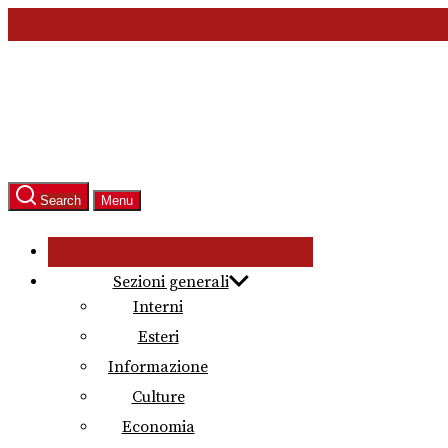
Skip
to
the
content
Search
Menu
Sezioni generali
Interni
Esteri
Informazione
Culture
Economia