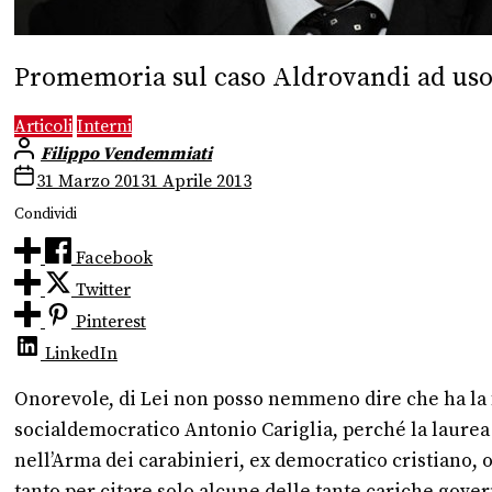
Promemoria sul caso Aldrovandi ad uso
Articoli
Interni
Filippo Vendemmiati
31 Marzo 2013
1 Aprile 2013
Condividi
Facebook
Twitter
Pinterest
LinkedIn
Onorevole, di Lei non posso nemmeno dire che ha la 
socialdemocratico Antonio Cariglia, perché la laurea 
nell’Arma dei carabinieri, ex democratico cristiano, o
tanto per citare solo alcune delle tante cariche gover