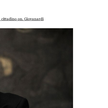
cittadino on. Giovanardi